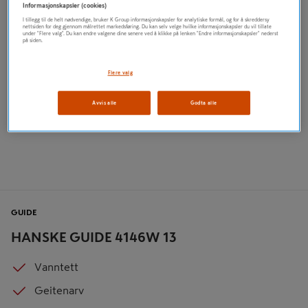
Informasjonskapsler (cookies)
I tillegg til de helt nødvendige, bruker K Group informasjonskapsler for analytiske formål, og for å skreddersy
nettsiden for deg gjennom målrettet markedsføring. Du kan selv velge hvilke informasjonskapsler du vil tillate
under "Flere valg". Du kan endre valgene dine senere ved å klikke på lenken "Endre informasjonskapsler" nederst
på siden.
Flere valg
Avvis alle
Godta alle
GUIDE
HANSKE GUIDE 4146W 13
Vanntett
Geitenarv