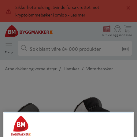
Sikkerhetsmelding: Svindelforsøk rettet mot
kryptolommebøker i omløp -
Les mer
Butikk
Logg inn
Kasse
Meny
/
/
Arbeidsklær og verneutstyr
Hansker
Vinterhansker
Detaljert beskrivelse finnes i produktbeskrivelsen