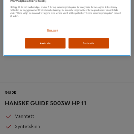
Informasjonskapsler (cookies)
I tillegg til de helt nødvendige, bruker K Group informasjonskapsler for analytiske formål, og for å skreddersy
nettsiden for deg gjennom målrettet markedsføring. Du kan selv velge hvilke informasjonskapsler du vil tillate
under "Flere valg". Du kan endre valgene dine senere ved å klikke på lenken "Endre informasjonskapsler" nederst
på siden.
Flere valg
Avvis alle
Godta alle
GUIDE
HANSKE GUIDE 5003W HP 11
Vanntett
Syntetskinn