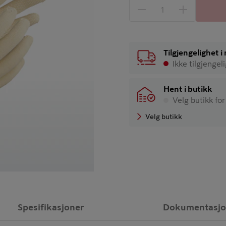
1 produkter
Antall
Tilgjengelighet 
Ikke tilgjengel
Hent i butikk
Velg butikk for
Velg butikk
Spesifikasjoner
Dokumentasj