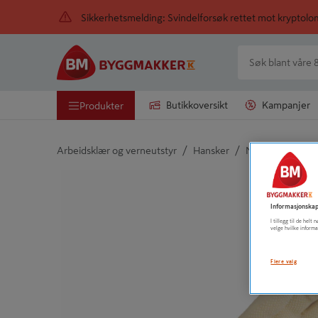
Sikkerhetsmelding: Svindelforsøk rettet mot kryptol
Butikkoversikt
Kampanjer
Produkter
/
/
Arbeidsklær og verneutstyr
Hansker
Monteringshans
Detaljert beskrivelse finnes i produktbeskrivelsen
Informasjonskap
I tillegg til de hel
velge hvilke informa
Flere valg