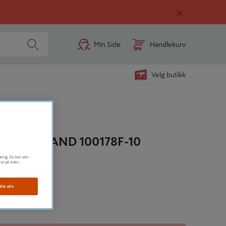
Min Side
Handlekurv
Velg butikk
L WORKHAND 100178F-10
øring. Du kan selv
rst på siden.
n
dta alle