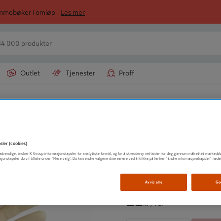
ommebøker i omløp -
Les mer
Outlet
Tjenester
Proff
ker
VALUE-LINE
HANSKE TEKSTI
sler (cookies)
t nødvendige, bruker K Group informasjonskapsler for analytiske formål, og for å skreddersy nettsiden for deg gjennom målrettet markedsf
sjonskapsler du vil tillate under "Flere valg". Du kan endre valgene dine senere ved å klikke på lenken "Endre informasjonskapsler" nede
Vis mer produktinformasjo
Avvis alle
Go
22
90
kr
/ Par