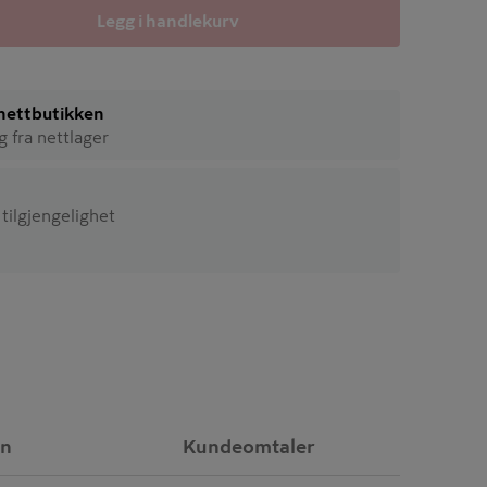
Legg i handlekurv
i nettbutikken
ig fra nettlager
 tilgjengelighet
on
Kundeomtaler