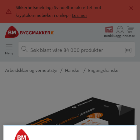
Sikkerhetsmelding: Svindelforsøk rettet mot
kryptolommebøker i omløp -
Les mer
Butikk
Logg inn
Kasse
Meny
/
/
Arbeidsklær og verneutstyr
Hansker
Engangshansker
Detaljert beskrivelse finnes i produktbeskrivelsen
Tidligere
Neste