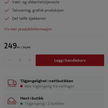
Vakt- og sikkerhetstjeneste
Tatovering, grafisk produksjon
Det tøffe kjøkkenet
Vis mer produktinformasjon
249
kr
/ Stykk
Legg i handlekurv
1 produkter
Antall
Tilgjengelighet i nettbutikken
Ikke tilgjengelig fra nettlager
Hent i butikk
Tilgjengelig i 2 butikker