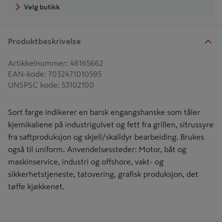
Velg butikk
Produktbeskrivelse
Artikkelnummer
:
46165662
EAN-kode
:
7032471010595
UNSPSC kode
:
53102100
Sort farge indikerer en barsk engangshanske som tåler
kjemikaliene på industrigulvet og fett fra grillen, sitrussyre
fra saftproduksjon og skjell/skalldyr bearbeiding. Brukes
også til uniform. Anvendelsessteder: Motor, båt og
maskinservice, industri og offshore, vakt- og
sikkerhetstjeneste, tatovering, grafisk produksjon, det
tøffe kjøkkenet.