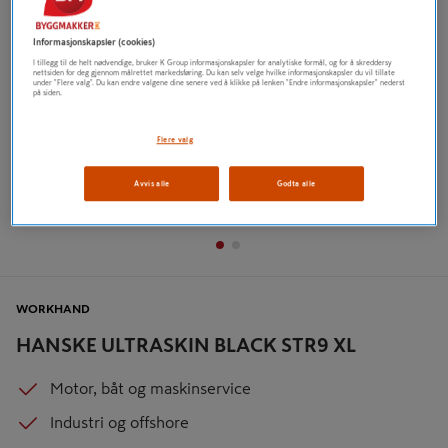
Informasjonskapsler (cookies)
I tillegg til de helt nødvendige, bruker K Group informasjonskapsler for analytiske formål, og for å skreddersy
nettsiden for deg gjennom målrettet markedsføring. Du kan selv velge hvilke informasjonskapsler du vil tillate
under "Flere valg". Du kan endre valgene dine senere ved å klikke på lenken "Endre informasjonskapsler" nederst
på siden.
Flere valg
Avvis alle
Godta alle
WORKHAND
HANSKE ULTRASKIN BLACK STR9 XL
Motor, båt og maskinservice
Industri og offshore