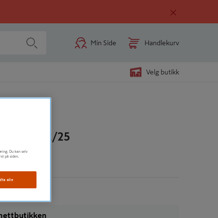
Min Side
Handlekurv
Velg butikk
T HL1212/25
øring. Du kan selv
rst på siden.
n
dta alle
i nettbutikken