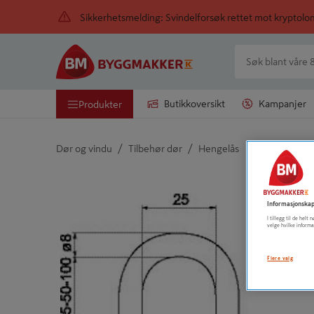
Sikkerhetsmelding: Svindelforsøk rettet mot kryptol
Butikkoversikt
Kampanjer
Produkter
/
/
Dør og vindu
Tilbehør dør
Hengelås
Detaljert beskrivelse finnes i produktbeskrivelsen
Informasjonskap
I tillegg til de hel
velge hvilke informa
Flere valg