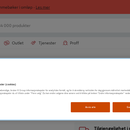
ommebøker i omløp -
Les mer
Outlet
Tjenester
Proff
TRIOVING KONTRAKT
HENGELÅS HERDE
sler (cookies)
t nødvendige, bruker K Group informasjonskapsler for analytiske formål, og for å skreddersy nettsiden for deg gjennom målrettet markedsf
sjonskapsler du vil tillate under "Flere valg". Du kan endre valgene dine senere ved å klikke på lenken "Endre informasjonskapsler" nede
Vis mer produktinformasjo
Avvis alle
Go
Tilgjengelighet 