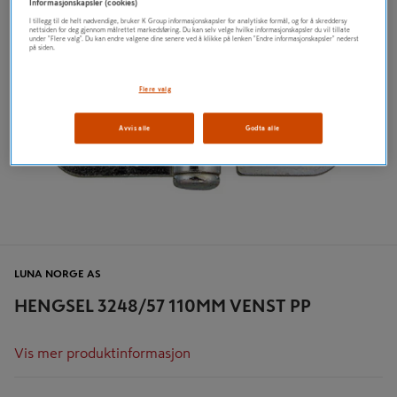
Informasjonskapsler (cookies)
I tillegg til de helt nødvendige, bruker K Group informasjonskapsler for analytiske formål, og for å skreddersy
nettsiden for deg gjennom målrettet markedsføring. Du kan selv velge hvilke informasjonskapsler du vil tillate
under "Flere valg". Du kan endre valgene dine senere ved å klikke på lenken "Endre informasjonskapsler" nederst
på siden.
Flere valg
Avvis alle
Godta alle
LUNA NORGE AS
HENGSEL 3248/57 110MM VENST PP
Vis mer produktinformasjon