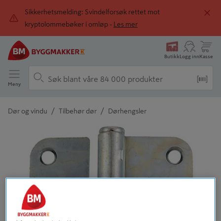
Sikkerhetsmelding: Svindelforsøk rettet mot
kryptolommebøker i omløp -
Les mer
Butikk
Logg inn
Kasse
Meny
/
/
Dør og vindu
Tilbehør dør
Dørhengsler
Detaljert beskrivelse finnes i produktbeskrivelsen