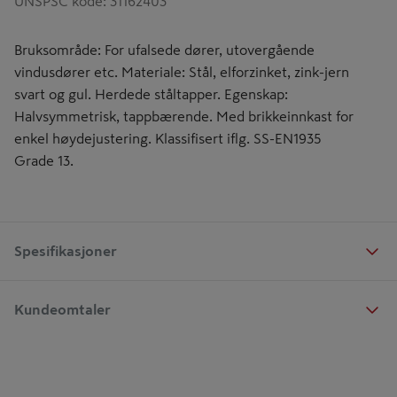
UNSPSC kode
:
31162403
Bruksområde: For ufalsede dører, utovergående
vindusdører etc. Materiale: Stål, elforzinket, zink-jern
svart og gul. Herdede ståltapper. Egenskap:
Halvsymmetrisk, tappbærende. Med brikkeinnkast for
enkel høydejustering. Klassifisert iflg. SS-EN1935
Grade 13.
Spesifikasjoner
Kundeomtaler