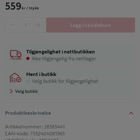
559
kr
/ Stykk
Legg i handlekurv
1 produkter
Antall
Tilgjengelighet i nettbutikken
Ikke tilgjengelig fra nettlager
Hent i butikk
Velg butikk for tilgjengelighet
Velg butikk
Produktbeskrivelse
Artikkelnummer
:
28385441
EAN-kode
:
7332404081365