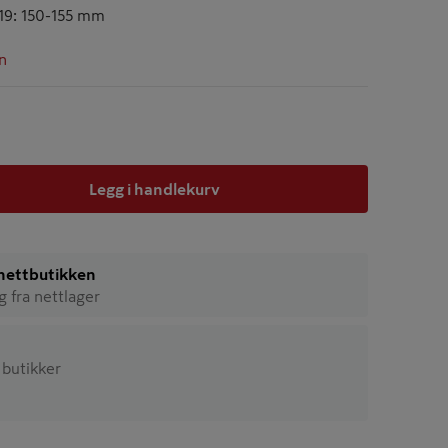
19: 150-155 mm
n
Legg i handlekurv
i nettbutikken
ig fra nettlager
8 butikker