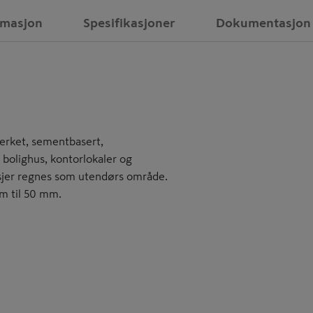
rmasjon
Spesifikasjoner
Dokumentasjon
terket, sementbasert,
 bolighus, kontorlokaler og
rasjer regnes som utendørs område.
mm til 50 mm.