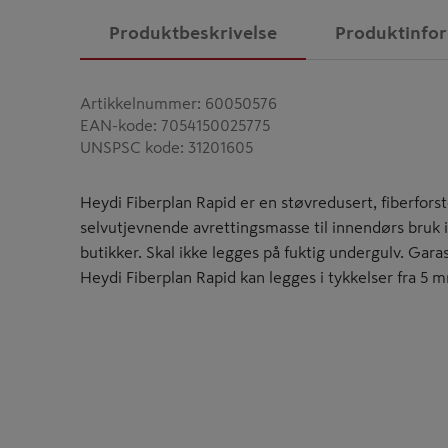
Produktbeskrivelse
Produktinfo
Artikkelnummer
:
60050576
EAN-kode
:
7054150025775
UNSPSC kode
:
31201605
Heydi Fiberplan Rapid er en støvredusert, fiberfors
selvutjevnende avrettingsmasse til innendørs bruk i
butikker. Skal ikke legges på fuktig undergulv. Ga
Heydi Fiberplan Rapid kan legges i tykkelser fra 5 