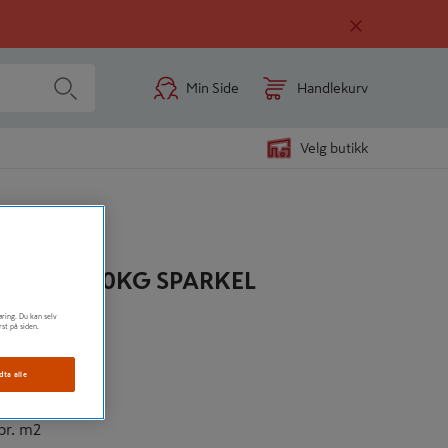
Min Side
Handlekurv
Velg butikk
N RAPID 20KG SPARKEL
øring. Du kan selv
asse
rst på siden.
dta alle
pr. m2