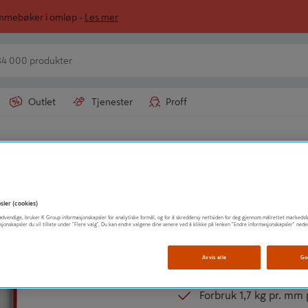
ommebøker i omløp -
Les mer
Outlet
Tjenester
Proff
HEY'DI
HEYDI FIBERPLA
sler (cookies)
t nødvendige, bruker K Group informasjonskapsler for analytiske formål, og for å skreddersy nettsiden for deg gjennom målrettet markedsf
Universal avrettingsm
sjonskapsler du vil tillate under "Flere valg". Du kan endre valgene dine senere ved å klikke på lenken "Endre informasjonskapsler" nede
Til innendørs bruk
Avvis alle
Go
Tette belegg 1 døgn
Forbruk 1,7 kg pr. mm 