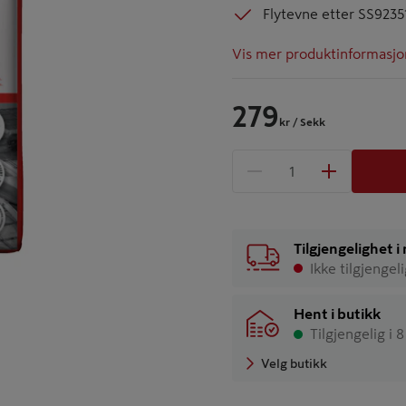
Flytevne etter SS9235
Vis mer produktinformasjo
279
kr
/ Sekk
1 produkter
Antall
Tilgjengelighet 
Ikke tilgjengel
Hent i butikk
Tilgjengelig i 
Velg butikk