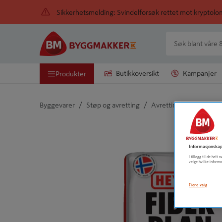
Sikkerhetsmelding: Svindelforsøk rettet mot kryptol
Butikkoversikt
Kampanjer
Produkter
/
/
Byggevarer
Støp og avretting
Avrettingsmasse
Detaljert beskrivelse finnes i produktbeskrivelsen
Informasjonskap
I tillegg til de hel
velge hvilke informa
Flere valg