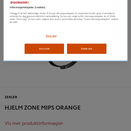
Informasjonskapsler (cookies)
I tillegg til de helt nødvendige, bruker K Group informasjonskapsler for analytiske formål, og for å skreddersy
nettsiden for deg gjennom målrettet markedsføring. Du kan selv velge hvilke informasjonskapsler du vil tillate
under "Flere valg". Du kan endre valgene dine senere ved å klikke på lenken "Endre informasjonskapsler" nederst
på siden.
Flere valg
Avvis alle
Godta alle
ZEKLER
HJELM ZONE MIPS ORANGE
Vis mer produktinformasjon