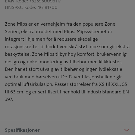
EAN-kode
:
7325930093117
UNSPSC kode
:
46181700
Zone Mips er en vernehjelm fra den populære Zone
Serien, ekstrautrustet med Mips. Mipssystemet er
integrert i hjelmen for å redusere skadelige
rotasjonskrefter til hodet ved skrå støt, noe som gir ekstra
beskyttelse. Zone Mips tilbyr høy komfort, brukervennlig
design og enkel montering av tilbehør med klikkfester.
Den har et stort utvalg av tilbehør og ingen lydlekkasje
ved bruk med hørselvern. De 12 ventilasjonshullene gir
optimal luftsirkulasjon. Passer størrelser fra XS til XXL, 53
til 63 cm, og er sertifisert i henhold til industristandard EN
397.
Spesifikasjoner