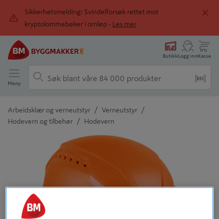
Sikkerhetsmelding: Svindelforsøk rettet mot
kryptolommebøker i omløp -
Les mer
Butikk
Logg inn
Kasse
Meny
/
/
Arbeidsklær og verneutstyr
Verneutstyr
/
Hodevern og tilbehør
Hodevern
Detaljert beskrivelse finnes i produktbeskrivelsen