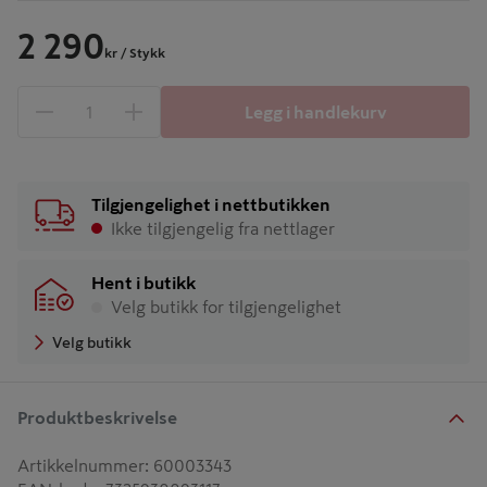
2 290
kr
/ Stykk
Legg i handlekurv
1 produkter
Antall
Tilgjengelighet i nettbutikken
Ikke tilgjengelig fra nettlager
Hent i butikk
Velg butikk for tilgjengelighet
Velg butikk
Produktbeskrivelse
Artikkelnummer
:
60003343