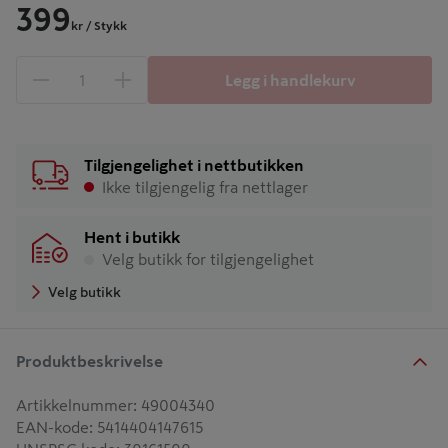
399
kr
/ Stykk
Legg i handlekurv
1 produkter
Antall
Tilgjengelighet i nettbutikken
Ikke tilgjengelig fra nettlager
Hent i butikk
Velg butikk for tilgjengelighet
Velg butikk
Produktbeskrivelse
Artikkelnummer
:
49004340
EAN-kode
:
5414404147615