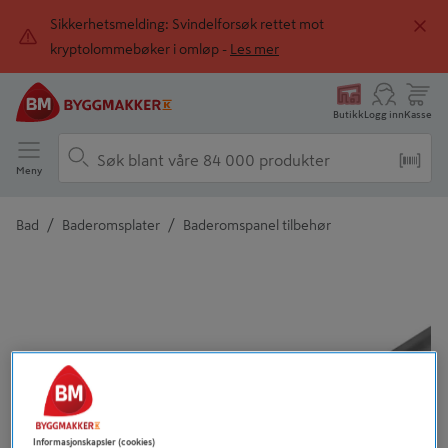
Sikkerhetsmelding: Svindelforsøk rettet mot
kryptolommebøker i omløp -
Les mer
Butikk
Logg inn
Kasse
Meny
/
/
Bad
Baderomsplater
Baderomspanel tilbehør
Detaljert beskrivelse finnes i produktbeskrivelsen
Informasjonskapsler (cookies)