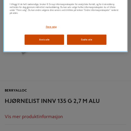
I tillegg til de helt nødvendige, bruker K Group informasjonskapsler for analytiske formål, og for å skreddersy
nettsiden for deg gjennom målrettet markedsføring. Du kan selv velge hvilke informasjonskapsler du vil tillate
under "Flere valg". Du kan endre valgene dine senere ved å klikke på lenken "Endre informasjonskapsler" nederst
på siden.
Flere valg
Avvis alle
Godta alle
BERRYALLOC
HJØRNELIST INNV 135 G 2,7 M ALU
Vis mer produktinformasjon