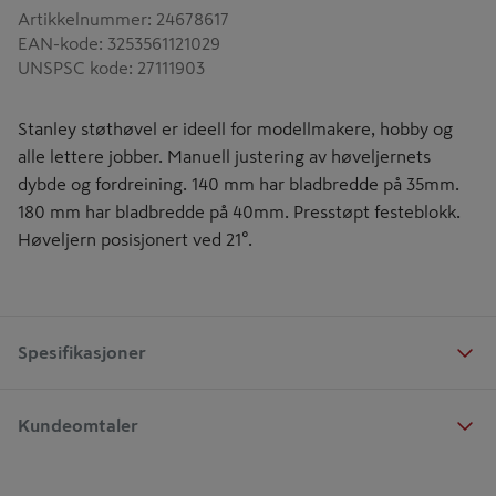
Artikkelnummer
:
24678617
EAN-kode
:
3253561121029
UNSPSC kode
:
27111903
Stanley støthøvel er ideell for modellmakere, hobby og
alle lettere jobber. Manuell justering av høveljernets
dybde og fordreining. 140 mm har bladbredde på 35mm.
180 mm har bladbredde på 40mm. Presstøpt festeblokk.
Høveljern posisjonert ved 21°.
Spesifikasjoner
Kundeomtaler