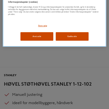
Informasjonskapsler (cookies)
I tillegg til de helt nødvendige, bruker K Group informasjonskapsler for analytiske formål, og for å skreddersy
nettsiden for deg gjennom målrettet markedsføring. Du kan selv velge hvilke informasjonskapsler du vil tillate
under "Flere valg". Du kan endre valgene dine senere ved å klikke på lenken "Endre informasjonskapsler" nederst
på siden.
Flere valg
Avvis alle
Godta alle
STANLEY
HØVEL STØTHØVEL STANLEY 1-12-102
Manuell justering
ideell for modellbyggere, håndverk