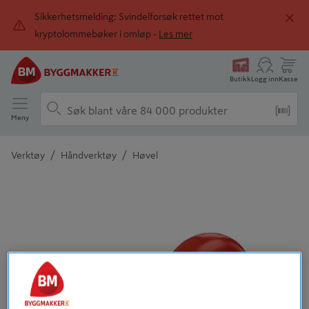
Sikkerhetsmelding: Svindelforsøk rettet mot
kryptolommebøker i omløp -
Les mer
Butikk
Logg inn
Kasse
Meny
/
/
Verktøy
Håndverktøy
Høvel
Detaljert beskrivelse finnes i produktbeskrivelsen