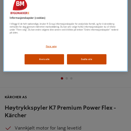
Tidligere
Neste
Informasjonskapsler (cookies)
I tillegg til de helt nødvendige, bruker K Group informasjonskapsler for analytiske formål, og for å skreddersy
nettsiden for deg gjennom målrettet markedsføring. Du kan selv velge hvilke informasjonskapsler du vil tillate
under "Flere valg". Du kan endre valgene dine senere ved å klikke på lenken "Endre informasjonskapsler" nederst
på siden.
Flere valg
Avvis alle
Godta alle
KÄRCHER AS
Høytrykkspyler K7 Premium Power Flex -
Kärcher
Vannkjølt motor for lang levetid