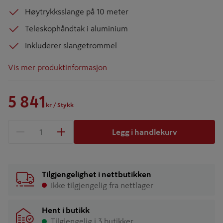
Høytrykksslange på 10 meter
Teleskophåndtak i aluminium
Inkluderer slangetrommel
Vis mer produktinformasjon
5 841
kr
/ Stykk
Legg i handlekurv
1 produkter
Antall
Tilgjengelighet i nettbutikken
Ikke tilgjengelig fra nettlager
Hent i butikk
Tilgjengelig i 3 butikker