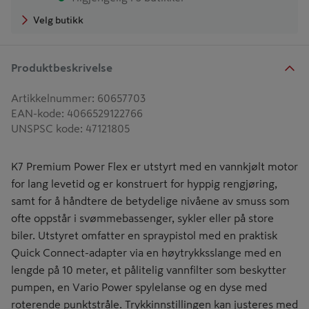
Velg butikk
Produktbeskrivelse
Artikkelnummer
:
60657703
EAN-kode
:
4066529122766
UNSPSC kode
:
47121805
K7 Premium Power Flex er utstyrt med en vannkjølt motor
for lang levetid og er konstruert for hyppig rengjøring,
samt for å håndtere de betydelige nivåene av smuss som
ofte oppstår i svømmebassenger, sykler eller på store
biler. Utstyret omfatter en spraypistol med en praktisk
Quick Connect-adapter via en høytrykksslange med en
lengde på 10 meter, et pålitelig vannfilter som beskytter
pumpen, en Vario Power spylelanse og en dyse med
roterende punktstråle. Trykkinnstillingen kan justeres med