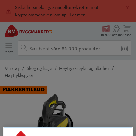
Sikkerhetsmelding: Svindelforsøk rettet mot
kryptolommebøker i omløp -
Les mer
Butikk
Logg inn
Kasse
Meny
/
/
/
Verktøy
Skog og hage
Høytrykkspyler og tilbehør
Høytrykkspyler
Detaljert beskrivelse finnes i produktbeskrivelsen
MAKKERTILBUD