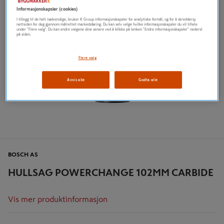
Informasjonskapsler (cookies)
I tillegg til de helt nødvendige, bruker K Group informasjonskapsler for analytiske formål, og for å skreddersy
nettsiden for deg gjennom målrettet markedsføring. Du kan selv velge hvilke informasjonskapsler du vil tillate
under "Flere valg". Du kan endre valgene dine senere ved å klikke på lenken "Endre informasjonskapsler" nederst
på siden.
Flere valg
Avvis alle
Godta alle
BOSCH AS
HULLSAG POWERCHANGE 102MM CARBIDE
Vis mer produktinformasjon