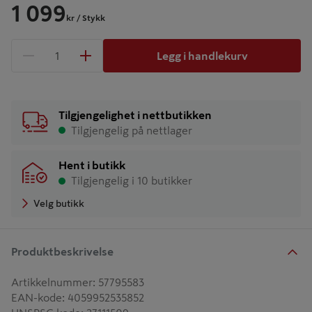
1 099
kr
/ Stykk
Legg i handlekurv
1 produkter
Antall
Tilgjengelighet i nettbutikken
Tilgjengelig på nettlager
Hent i butikk
Tilgjengelig i 10 butikker
Velg butikk
Produktbeskrivelse
Artikkelnummer
:
57795583
EAN-kode
:
4059952535852