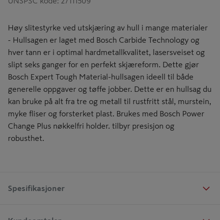
UNSPSC kode
:
27111509
Høy slitestyrke ved utskjæring av hull i mange materialer
- Hullsagen er laget med Bosch Carbide Technology og
hver tann er i optimal hardmetallkvalitet, lasersveiset og
slipt seks ganger for en perfekt skjæreform. Dette gjør
Bosch Expert Tough Material-hullsagen ideell til både
generelle oppgaver og tøffe jobber. Dette er en hullsag du
kan bruke på alt fra tre og metall til rustfritt stål, murstein,
myke fliser og forsterket plast. Brukes med Bosch Power
Change Plus nøkkelfri holder. tilbyr presisjon og
robusthet.
Spesifikasjoner