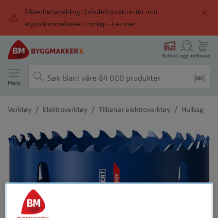
Sikkerhetsmelding: Svindelforsøk rettet mot
kryptolommebøker i omløp -
Les mer
Butikk
Logg inn
Kasse
Meny
/
/
/
Verktøy
Elektroverktøy
Tilbehør elektroverktøy
Hullsag
Detaljert beskrivelse finnes i produktbeskrivelsen