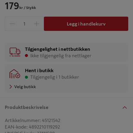
179
kr
/ Stykk
Legg i handlekurv
1 produkter
Antall
Tilgjengelighet i nettbutikken
Ikke tilgjengelig fra nettlager
Hent i butikk
Tilgjengelig i 1 butikker
Velg butikk
Produktbeskrivelse
Artikkelnummer
:
45121542
EAN-kode
:
4892210119292