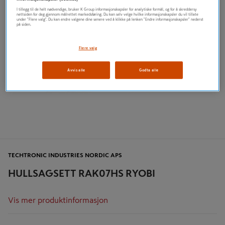
I tillegg til de helt nødvendige, bruker K Group informasjonskapsler for analytiske formål, og for å skreddersy
nettsiden for deg gjennom målrettet markedsføring. Du kan selv velge hvilke informasjonskapsler du vil tillate
under "Flere valg". Du kan endre valgene dine senere ved å klikke på lenken "Endre informasjonskapsler" nederst
på siden.
Flere valg
Avvis alle
Godta alle
TECHTRONIC INDUSTRIES NORDIC APS
HULLSAGSETT RAK07HS RYOBI
Vis mer produktinformasjon