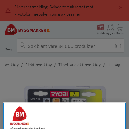
Sikkerhetsmelding: Svindelforsøk rettet mot
kryptolommebøker i omløp -
Les mer
Butikk
Logg inn
Kasse
Meny
/
/
/
Verktøy
Elektroverktøy
Tilbehør elektroverktøy
Hullsag
Detaljert beskrivelse finnes i produktbeskrivelsen
Informasjonskapsler (cookies)