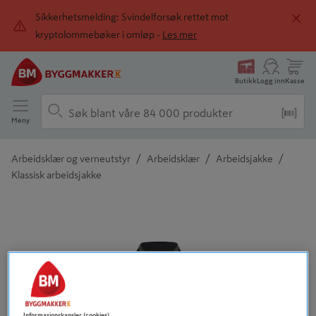
Sikkerhetsmelding: Svindelforsøk rettet mot
kryptolommebøker i omløp -
Les mer
Butikk
Logg inn
Kasse
Meny
/
/
/
Arbeidsklær og verneutstyr
Arbeidsklær
Arbeidsjakke
Klassisk arbeidsjakke
Detaljert beskrivelse finnes i produktbeskrivelsen
Informasjonskapsler (cookies)