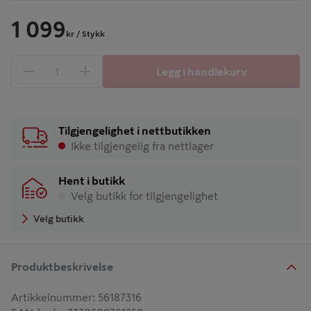
1 099
kr
/ Stykk
Legg i handlekurv
1 produkter
Antall
Tilgjengelighet i nettbutikken
Ikke tilgjengelig fra nettlager
Hent i butikk
Velg butikk for tilgjengelighet
Velg butikk
Produktbeskrivelse
Artikkelnummer
:
56187316