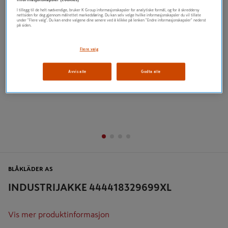
Tidligere
Neste
I tillegg til de helt nødvendige, bruker K Group informasjonskapsler for analytiske formål, og for å skreddersy
nettsiden for deg gjennom målrettet markedsføring. Du kan selv velge hvilke informasjonskapsler du vil tillate
under "Flere valg". Du kan endre valgene dine senere ved å klikke på lenken "Endre informasjonskapsler" nederst
på siden.
Flere valg
Avvis alle
Godta alle
BLÅKLÄDER AS
INDUSTRIJAKKE 444418329699XL
Vis mer produktinformasjon