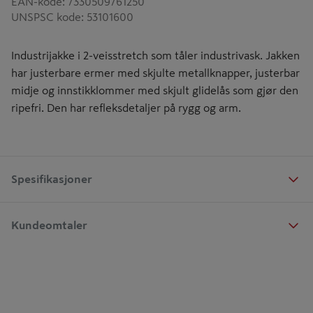
EAN-kode
:
7330509761250
UNSPSC kode
:
53101600
Industrijakke i 2-veisstretch som tåler industrivask. Jakken
har justerbare ermer med skjulte metallknapper, justerbar
midje og innstikklommer med skjult glidelås som gjør den
ripefri. Den har refleksdetaljer på rygg og arm.
Spesifikasjoner
Kundeomtaler