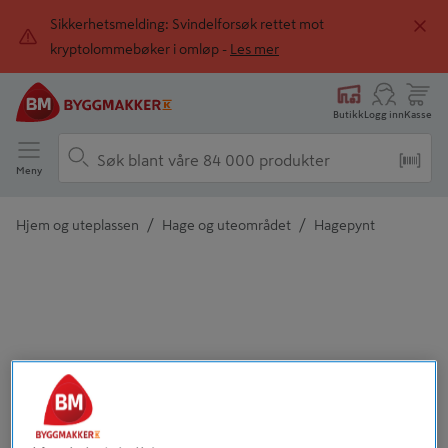
Sikkerhetsmelding: Svindelforsøk rettet mot
kryptolommebøker i omløp -
Les mer
Butikk
Logg inn
Kasse
Meny
/
/
Hjem og uteplassen
Hage og uteområdet
Hagepynt
Detaljert beskrivelse finnes i produktbeskrivelsen