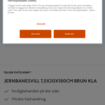
Informasjonskapsler (cookies)
I tillegg til de helt nødvendige, bruker K Group informasjonskapsler for analytiske formål, og for å skreddersy
nettsiden for deg gjennom målrettet markedsføring. Du kan selv velge hvilke informasjonskapsler du vil tillate
under "Flere valg". Du kan endre valgene dine senere ved å klikke på lenken "Endre informasjonskapsler" nederst
på siden.
Flere valg
Avvis alle
Godta alle
TALGØ OUTLIVING®
JERNBANESVILL 7,5X20X180CM BRUN KLA
Ferdigbehandlet på alle sider
Mindre fuktvandring