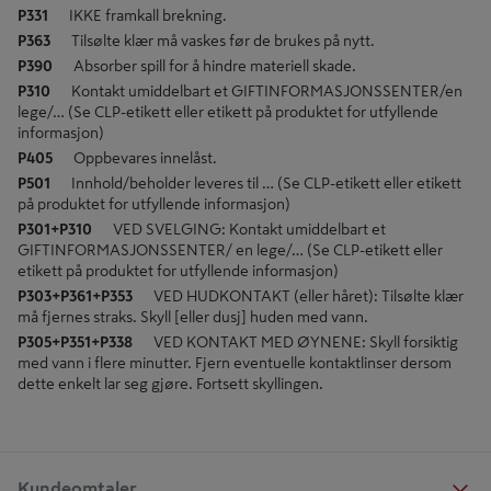
P331
IKKE framkall brekning.
P363
Tilsølte klær må vaskes før de brukes på nytt.
P390
Absorber spill for å hindre materiell skade.
P310
Kontakt umiddelbart et GIFTINFORMASJONSSENTER/en
lege/… (Se CLP-etikett eller etikett på produktet for utfyllende
informasjon)
P405
Oppbevares innelåst.
P501
Innhold/beholder leveres til … (Se CLP-etikett eller etikett
på produktet for utfyllende informasjon)
P301+P310
VED SVELGING: Kontakt umiddelbart et
GIFTINFORMASJONSSENTER/ en lege/… (Se CLP-etikett eller
etikett på produktet for utfyllende informasjon)
P303+P361+P353
VED HUDKONTAKT (eller håret): Tilsølte klær
må fjernes straks. Skyll [eller dusj] huden med vann.
P305+P351+P338
VED KONTAKT MED ØYNENE: Skyll forsiktig
med vann i flere minutter. Fjern eventuelle kontaktlinser dersom
dette enkelt lar seg gjøre. Fortsett skyllingen.
Kundeomtaler