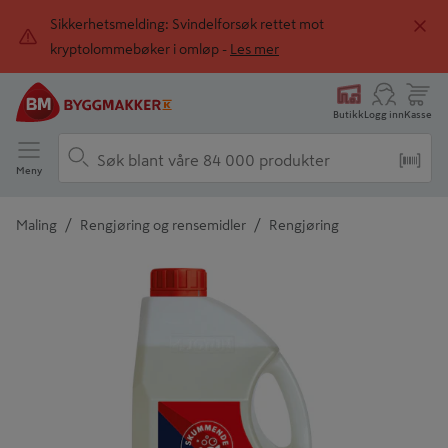
Sikkerhetsmelding: Svindelforsøk rettet mot
kryptolommebøker i omløp -
Les mer
Butikk
Logg inn
Kasse
Meny
/
/
Maling
Rengjøring og rensemidler
Rengjøring
Detaljert beskrivelse finnes i produktbeskrivelsen