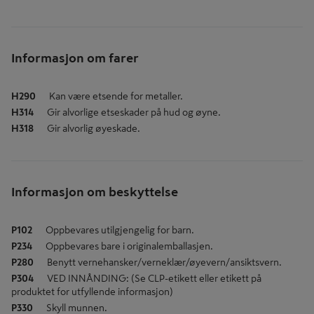
Informasjon om farer
H290
Kan være etsende for metaller.
H314
Gir alvorlige etseskader på hud og øyne.
H318
Gir alvorlig øyeskade.
Informasjon om beskyttelse
P102
Oppbevares utilgjengelig for barn.
P234
Oppbevares bare i originalemballasjen.
P280
Benytt vernehansker/verneklær/øyevern/ansiktsvern.
P304
VED INNÅNDING: (Se CLP-etikett eller etikett på
produktet for utfyllende informasjon)
P330
Skyll munnen.