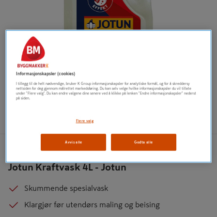
Informasjonskapsler (cookies)
I tillegg til de helt nødvendige, bruker K Group informasjonskapsler for analytiske formål, og for å skreddersy
nettsiden for deg gjennom målrettet markedsføring. Du kan selv velge hvilke informasjonskapsler du vil tillate
under "Flere valg". Du kan endre valgene dine senere ved å klikke på lenken "Endre informasjonskapsler" nederst
på siden.
Flere valg
Avvis alle
Godta alle
JOTUN
Jotun Kraftvask 4L - Jotun
Skummende spesialvask
Klargjør før utendørs maling og beising