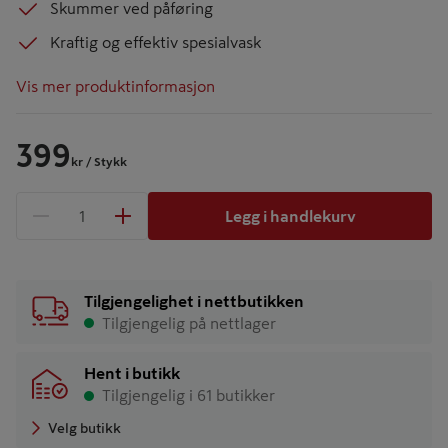
Skummer ved påføring
Kraftig og effektiv spesialvask
Vis mer produktinformasjon
399
kr
/ Stykk
Legg i handlekurv
1 produkter
Antall
Tilgjengelighet i nettbutikken
Tilgjengelig på nettlager
Hent i butikk
Tilgjengelig i 61 butikker
Velg butikk