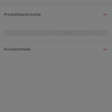
Produktbeskrivelse
Kundeomtaler