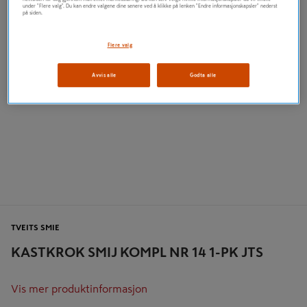
under "Flere valg". Du kan endre valgene dine senere ved å klikke på lenken "Endre informasjonskapsler" nederst
på siden.
Flere valg
Avvis alle
Godta alle
TVEITS SMIE
KASTKROK SMIJ KOMPL NR 14 1-PK JTS
Vis mer produktinformasjon