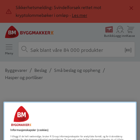
Sikkerhetsmelding: Svindelforsøk rettet mot
kryptolommebøker i omløp -
Les mer
Butikk
Logg inn
Kasse
Meny
/
/
/
Byggevarer
Beslag
Små beslag og oppheng
Hasper og portlåser
Detaljert beskrivelse finnes i produktbeskrivelsen
Informasjonskapsler (cookies)
I tillegg til de helt nødvendige, bruker K Group informasjonskapsler for analytiske formål, og for å skreddersy
nettsiden for deg gjennom målrettet markedsføring. Du kan selv velge hvilke informasjonskapsler du vil tillate