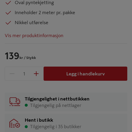
Oval pyntekjetting
Inneholder 2 meter pr. pakke
Nikkel utførelse
Vis mer produktinformasjon
139
kr
/ Stykk
Legg i handlekurv
1 produkter
Antall
Tilgjengelighet i nettbutikken
Tilgjengelig på nettlager
Hent i butikk
Tilgjengelig i 35 butikker