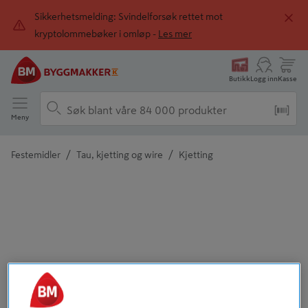
Sikkerhetsmelding: Svindelforsøk rettet mot
kryptolommebøker i omløp -
Les mer
Butikk
Logg inn
Kasse
Meny
/
/
Festemidler
Tau, kjetting og wire
Kjetting
Detaljert beskrivelse finnes i produktbeskrivelsen