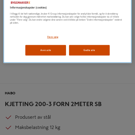
Informasjonskapsler (cookies)
I tillegg til de helt nødvendige, bruker K Group informasjonskapsler for analytiske formål, og for å skreddersy
nettsiden for deg gjennom målrettet markedsføring. Du kan selv velge hvilke informasjonskapsler du vil tillate
under "Flere valg". Du kan endre valgene dine senere ved å klikke på lenken "Endre informasjonskapsler" nederst
på siden.
Flere valg
Avvis alle
Godta alle
HABO
KJETTING 200-3 FORN 2METER SB
Produsert av stål
Maksbelastning 12 kg