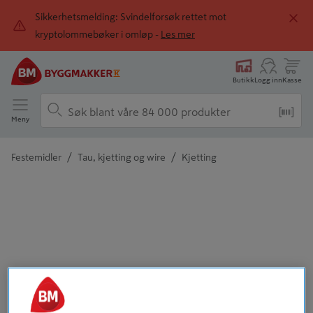
Sikkerhetsmelding: Svindelforsøk rettet mot
kryptolommebøker i omløp -
Les mer
Butikk
Logg inn
Kasse
Meny
/
/
Festemidler
Tau, kjetting og wire
Kjetting
Detaljert beskrivelse finnes i produktbeskrivelsen