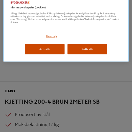
Informasjonskapsler (cookies)
I tillegg til de helt nødvendige, bruker K Group informasjonskapsler for analytiske formål, og for å skreddersy
nettsiden for deg gjennom målrettet markedsføring. Du kan selv velge hvilke informasjonskapsler du vil tillate
under "Flere valg". Du kan endre valgene dine senere ved å klikke på lenken "Endre informasjonskapsler" nederst
på siden.
Flere valg
Avvis alle
Godta alle
HABO
KJETTING 200-4 BRUN 2METER SB
Produsert av stål
Maksbelastning 12 kg