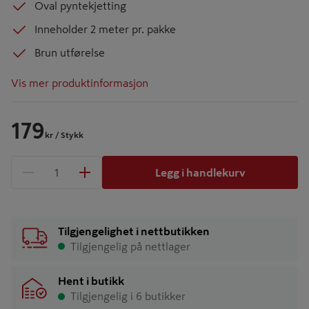
Oval pyntekjetting
Inneholder 2 meter pr. pakke
Brun utførelse
Vis mer produktinformasjon
179
kr
/ Stykk
Legg i handlekurv
1 produkter
Antall
Tilgjengelighet i nettbutikken
Tilgjengelig på nettlager
Hent i butikk
Tilgjengelig i 6 butikker