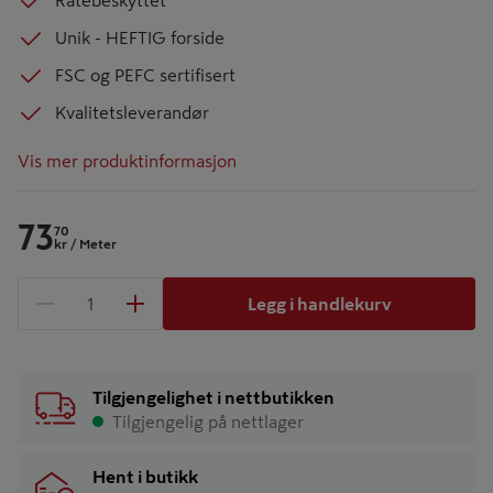
Råtebeskyttet
Unik - HEFTIG forside
FSC og PEFC sertifisert
Kvalitetsleverandør
Vis mer produktinformasjon
73
70
kr
/ Meter
Legg i handlekurv
1 produkter
Antall
Tilgjengelighet i nettbutikken
Tilgjengelig på nettlager
Hent i butikk