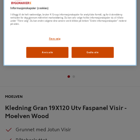
Informasjonskapsler (cookies)
I tillegg til de helt nødvendige, bruker K Group informasjonskapsler for analytiske formål, og for å skreddersy
nettsiden for deg gjennom målrettet markedsføring. Du kan selv velge hvilke informasjonskapsler du vil tillate
under "Flere valg". Du kan endre valgene dine senere ved å klikke på lenken "Endre informasjonskapsler" nederst
på siden.
Flere valg
Avvis alle
Godta alle
MOELVEN
Kledning Gran 19X120 Utv Faspanel Visir -
Moelven Wood
Grunnet med Jotun Visir