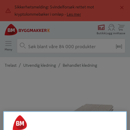
Sikkerhetsmelding: Svindelforsøk rettet mot
kryptolommebøker i omløp -
Les mer
Butikk
Logg inn
Kasse
Meny
/
/
Trelast
Utvendig kledning
Behandlet kledning
Detaljert beskrivelse finnes i produktbeskrivelsen
Tidligere
Neste