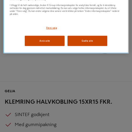
I tillegg til de helt nødvendige, bruker K Group informasjonskapsler for analytiske formål, og for å skreddersy
nettsiden for deg gjennom målrettet markedsføring. Du kan selv velge hvilke informasjonskapsler du vil tillate
under "Flere valg". Du kan endre valgene dine senere ved å klikke på lenken "Endre informasjonskapsler" nederst
på siden.
Flere valg
Avvis alle
Godta alle
GELIA
KLEMRING HALVKOBLING 15XR15 FKR.
SINTEF godkjent
Med gummipakning