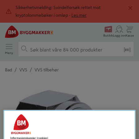
Sikkerhetsmelding: Svindelforsøk rettet mot
kryptolommebøker i omløp -
Les mer
Butikk
Logg inn
Kasse
Meny
/
/
Bad
VVS
VVS tilbehør
Detaljert beskrivelse finnes i produktbeskrivelsen
Informasjonskapsler (cookies)