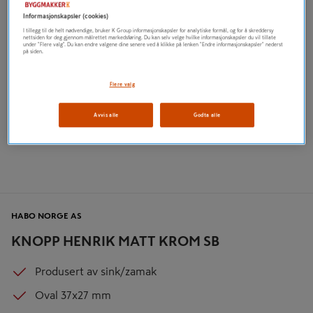
Informasjonskapsler (cookies)
I tillegg til de helt nødvendige, bruker K Group informasjonskapsler for analytiske formål, og for å skreddersy
nettsiden for deg gjennom målrettet markedsføring. Du kan selv velge hvilke informasjonskapsler du vil tillate
under "Flere valg". Du kan endre valgene dine senere ved å klikke på lenken "Endre informasjonskapsler" nederst
på siden.
Flere valg
Avvis alle
Godta alle
HABO NORGE AS
KNOPP HENRIK MATT KROM SB
Produsert av sink/zamak
Oval 37x27 mm