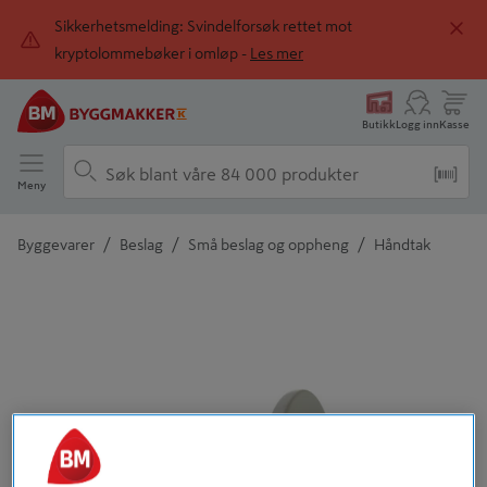
Sikkerhetsmelding: Svindelforsøk rettet mot
kryptolommebøker i omløp -
Les mer
Butikk
Logg inn
Kasse
Meny
/
/
/
Byggevarer
Beslag
Små beslag og oppheng
Håndtak
Detaljert beskrivelse finnes i produktbeskrivelsen