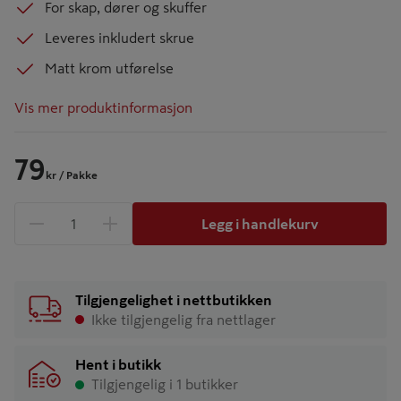
For skap, dører og skuffer
Leveres inkludert skrue
Matt krom utførelse
Vis mer produktinformasjon
79
kr
/ Pakke
Legg i handlekurv
1 produkter
Antall
Tilgjengelighet i nettbutikken
Ikke tilgjengelig fra nettlager
Hent i butikk
Tilgjengelig i 1 butikker