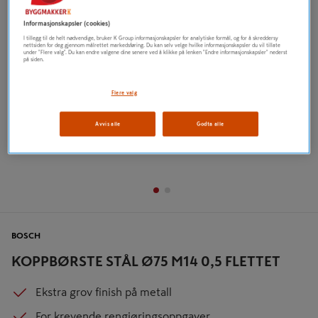
Tidligere
Neste
Informasjonskapsler (cookies)
I tillegg til de helt nødvendige, bruker K Group informasjonskapsler for analytiske formål, og for å skreddersy
nettsiden for deg gjennom målrettet markedsføring. Du kan selv velge hvilke informasjonskapsler du vil tillate
under "Flere valg". Du kan endre valgene dine senere ved å klikke på lenken "Endre informasjonskapsler" nederst
på siden.
Flere valg
Avvis alle
Godta alle
BOSCH
KOPPBØRSTE STÅL Ø75 M14 0,5 FLETTET
Ekstra grov finish på metall
For krevende rengjøringsoppgaver