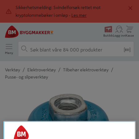
Sikkerhetsmelding: Svindelforsøk rettet mot
kryptolommebøker i omløp -
Les mer
Butikk
Logg inn
Kasse
Meny
/
/
/
Verktøy
Elektroverktøy
Tilbehør elektroverktøy
Pusse- og slipeverktøy
Detaljert beskrivelse finnes i produktbeskrivelsen