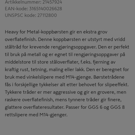
Artikkelnummer
:
21457924
EAN-kode
:
3165140026628
UNSPSC kode
:
27112800
Heavy for Metal-koppbørsten gir en ekstra grov
overflatefinish. Denne koppbørsten er utstyrt med vridd
ståltråd for krevende rengjøringsoppgaver. Den er perfekt
til bruk på metall og er egnet til rengjøringsoppgaver på
middelstore til store ståloverflater, f.eks. fjerning av
kraftig rust, tetning, maling eller lakk. Den er beregnet for
bruk med vinkelslipere med M14-gjenge. Børstetrådene
fås i forskjellige tykkelser alt etter behovet for slipeeffekt.
Tykkere tråder er mer aggressive og gir en grovere, men
raskere overflatefinish, mens tynnere tråder gir finere,
glattere overflateresultater. Passer for GGS 6 og GGS 8
rettslipere med M14-gjenger.