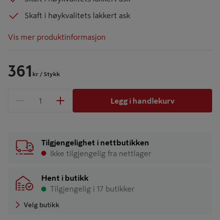
Skaft i høykvalitets lakkert ask
Vis mer produktinformasjon
361
kr
/ Stykk
Legg i handlekurv
1 produkter
Antall
Tilgjengelighet i nettbutikken
Ikke tilgjengelig fra nettlager
Hent i butikk
Tilgjengelig i 17 butikker
Velg butikk