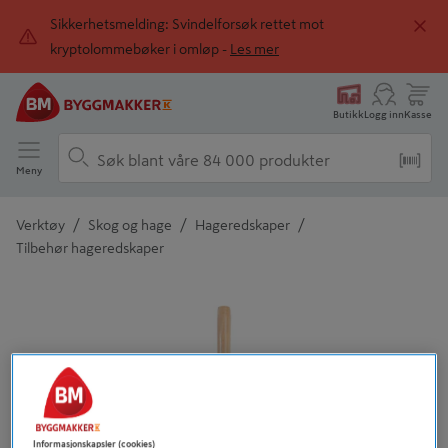
Sikkerhetsmelding: Svindelforsøk rettet mot
kryptolommebøker i omløp -
Les mer
Butikk
Logg inn
Kasse
Meny
/
/
/
Verktøy
Skog og hage
Hageredskaper
Tilbehør hageredskaper
Detaljert beskrivelse finnes i produktbeskrivelsen
Informasjonskapsler (cookies)