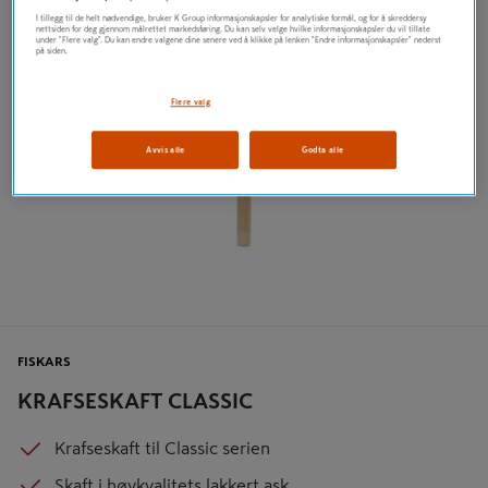
I tillegg til de helt nødvendige, bruker K Group informasjonskapsler for analytiske formål, og for å skreddersy
nettsiden for deg gjennom målrettet markedsføring. Du kan selv velge hvilke informasjonskapsler du vil tillate
under "Flere valg". Du kan endre valgene dine senere ved å klikke på lenken "Endre informasjonskapsler" nederst
på siden.
Flere valg
Avvis alle
Godta alle
FISKARS
KRAFSESKAFT CLASSIC
Krafseskaft til Classic serien
Skaft i høykvalitets lakkert ask