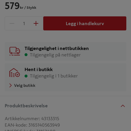
579
kr
/ Stykk
Legg i handlekurv
1 produkter
Antall
Tilgjengelighet i nettbutikken
Tilgjengelig på nettlager
Hent i butikk
Tilgjengelig i 1 butikker
Velg butikk
Produktbeskrivelse
Artikkelnummer
:
43133315
EAN-kode
:
3165140563949