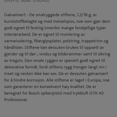
UNSPSC kode
:
31162400
Galvanisert - De smalryggede stiftene, 1,2/18 g, er
kunststoffbelagte og med meiselspiss, noe som gjør dem
godt egnet til festing innenfor mange forskjellige typer
interiørarbeid. De er egnet til montering av
varmeisolering, fibergipsplater, polstring, trappetrinn og
håndlister. Stiftene kan dessuten brukes til oppsett av
gjerder og til dør-, vindus og bilderammer samt til sikring
av tregulv. Den smale ryggen er spesielt godt egnet til
dekorative formål, fordi stiftens rygg trenger langt inn i
treet og nesten ikke kan ses. De er dessuten galvanisert
for å hindre korrosjon. Alle stiftene er laget i Europa, noe
som garanterer en konsekvent høy kvalitet. De er
beregnet for Bosch spikerpistol med trykkluft GTK 40
Professional.