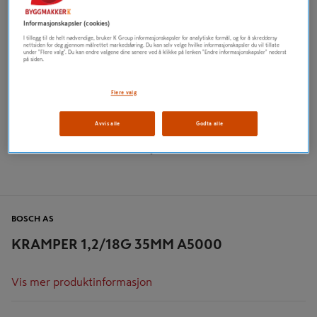
Informasjonskapsler (cookies)
I tillegg til de helt nødvendige, bruker K Group informasjonskapsler for analytiske formål, og for å skreddersy
nettsiden for deg gjennom målrettet markedsføring. Du kan selv velge hvilke informasjonskapsler du vil tillate
under "Flere valg". Du kan endre valgene dine senere ved å klikke på lenken "Endre informasjonskapsler" nederst
på siden.
Flere valg
Avvis alle
Godta alle
BOSCH AS
KRAMPER 1,2/18G 35MM A5000
Vis mer produktinformasjon