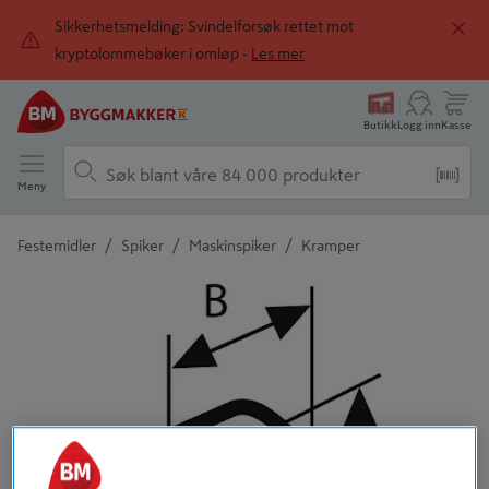
Sikkerhetsmelding: Svindelforsøk rettet mot
kryptolommebøker i omløp -
Les mer
Butikk
Logg inn
Kasse
Meny
/
/
/
Festemidler
Spiker
Maskinspiker
Kramper
Detaljert beskrivelse finnes i produktbeskrivelsen