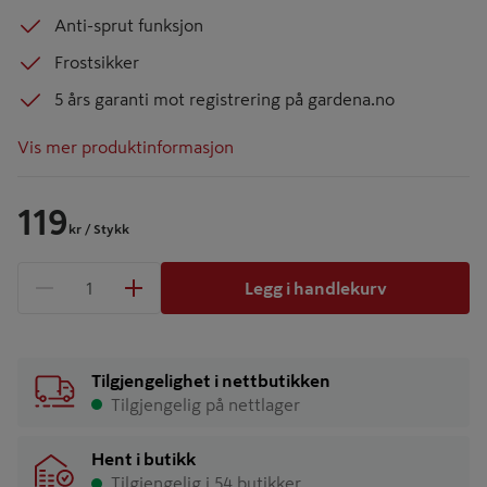
Anti-sprut funksjon
Frostsikker
5 års garanti mot registrering på gardena.no
Vis mer produktinformasjon
119
kr
/ Stykk
Legg i handlekurv
1 produkter
Antall
Tilgjengelighet i nettbutikken
Tilgjengelig på nettlager
Hent i butikk
Tilgjengelig i 54 butikker