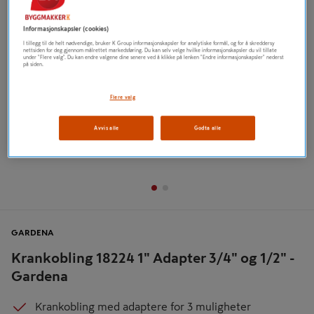
Tidligere
Neste
Informasjonskapsler (cookies)
I tillegg til de helt nødvendige, bruker K Group informasjonskapsler for analytiske formål, og for å skreddersy
nettsiden for deg gjennom målrettet markedsføring. Du kan selv velge hvilke informasjonskapsler du vil tillate
under "Flere valg". Du kan endre valgene dine senere ved å klikke på lenken "Endre informasjonskapsler" nederst
på siden.
Flere valg
Avvis alle
Godta alle
GARDENA
Krankobling 18224 1" Adapter 3/4" og 1/2" -
Gardena
Krankobling med adaptere for 3 muligheter