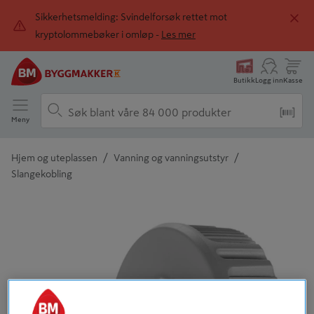
Sikkerhetsmelding: Svindelforsøk rettet mot
kryptolommebøker i omløp -
Les mer
Butikk
Logg inn
Kasse
Meny
/
/
Hjem og uteplassen
Vanning og vanningsutstyr
Slangekobling
Detaljert beskrivelse finnes i produktbeskrivelsen