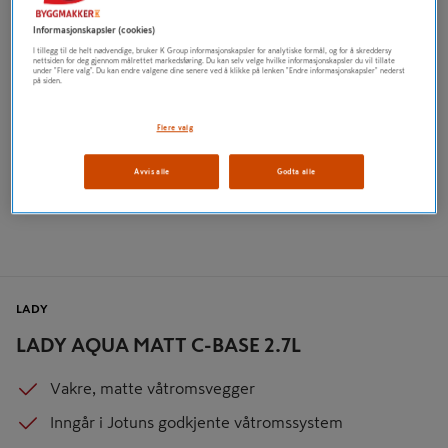
Informasjonskapsler (cookies)
I tillegg til de helt nødvendige, bruker K Group informasjonskapsler for analytiske formål, og for å skreddersy
nettsiden for deg gjennom målrettet markedsføring. Du kan selv velge hvilke informasjonskapsler du vil tillate
under "Flere valg". Du kan endre valgene dine senere ved å klikke på lenken "Endre informasjonskapsler" nederst
på siden.
Flere valg
Avvis alle
Godta alle
LADY
LADY AQUA MATT C-BASE 2.7L
Vakre, matte våtromsvegger
Inngår i Jotuns godkjente våtromssystem