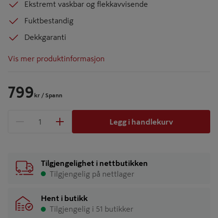
Ekstremt vaskbar og flekkavvisende
Fuktbestandig
Dekkgaranti
Vis mer produktinformasjon
799
kr
/ Spann
Legg i handlekurv
1 produkter
Antall
Tilgjengelighet i nettbutikken
Tilgjengelig på nettlager
Hent i butikk
Tilgjengelig i 51 butikker