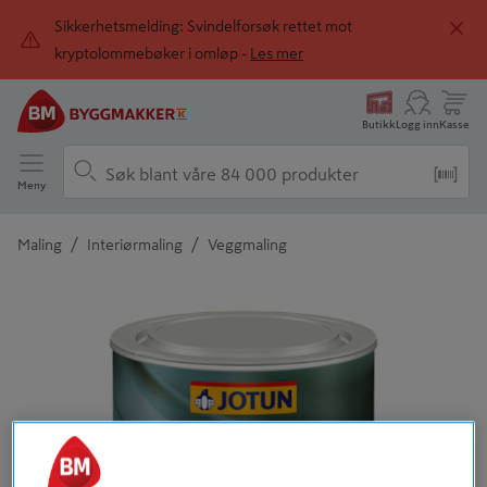
Sikkerhetsmelding: Svindelforsøk rettet mot
kryptolommebøker i omløp -
Les mer
Butikk
Logg inn
Kasse
Meny
/
/
Maling
Interiørmaling
Veggmaling
Detaljert beskrivelse finnes i produktbeskrivelsen