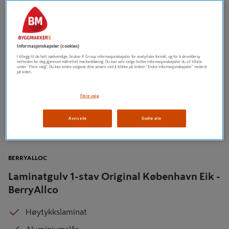
Informasjonskapsler (cookies)
I tillegg til de helt nødvendige, bruker K Group informasjonskapsler for analytiske formål, og for å skreddersy
nettsiden for deg gjennom målrettet markedsføring. Du kan selv velge hvilke informasjonskapsler du vil tillate
under "Flere valg". Du kan endre valgene dine senere ved å klikke på lenken "Endre informasjonskapsler" nederst
på siden.
Flere valg
Avvis alle
Godta alle
BERRYALLOC
Laminatgulv 1-stav Original København Eik -
BerryAllco
Høytykkslaminat