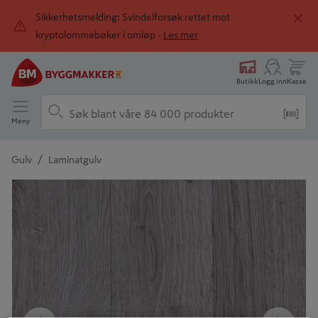
Sikkerhetsmelding: Svindelforsøk rettet mot
kryptolommebøker i omløp -
Les mer
Butikk
Logg inn
Kasse
Meny
/
Gulv
Laminatgulv
Detaljert beskrivelse finnes i produktbeskrivelsen
Tidligere
Neste