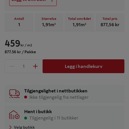
Antall
Størrelse
Total området
Total pris
1
1,91
m²
1,91
m²
877,56
kr
459
kr
/ m2
877.56 kr / Pakke
Legg i handlekurv
1 produkter
Antall
Tilgjengelighet i nettbutikken
Ikke tilgjengelig fra nettlager
Hent i butikk
Tilgjengelig i 11 butikker
Velg butikk