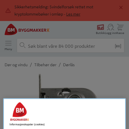
Sikkerhetsmelding: Svindelforsøk rettet mot
kryptolommebøker i omløp -
Les mer
Butikk
Logg inn
Kasse
Meny
/
/
Dør og vindu
Tilbehør dør
Dørlås
Detaljert beskrivelse finnes i produktbeskrivelsen
Informasjonskapsler (cookies)