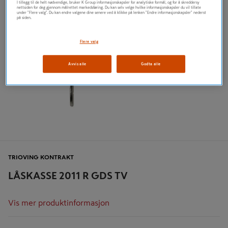
I tillegg til de helt nødvendige, bruker K Group informasjonskapsler for analytiske formål, og for å skreddersy
nettsiden for deg gjennom målrettet markedsføring. Du kan selv velge hvilke informasjonskapsler du vil tillate
under "Flere valg". Du kan endre valgene dine senere ved å klikke på lenken "Endre informasjonskapsler" nederst
på siden.
Flere valg
Avvis alle
Godta alle
TRIOVING KONTRAKT
LÅSKASSE 2011 R GDS TV
Vis mer produktinformasjon