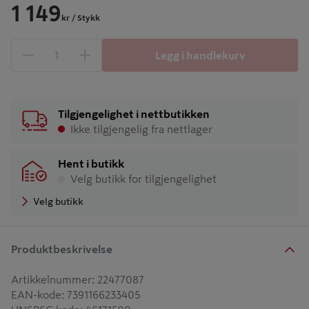
1 149
kr
/ Stykk
Legg i handlekurv
1 produkter
Antall
Tilgjengelighet i nettbutikken
Ikke tilgjengelig fra nettlager
Hent i butikk
Velg butikk for tilgjengelighet
Velg butikk
Produktbeskrivelse
Artikkelnummer
:
22477087
EAN-kode
:
7391166233405