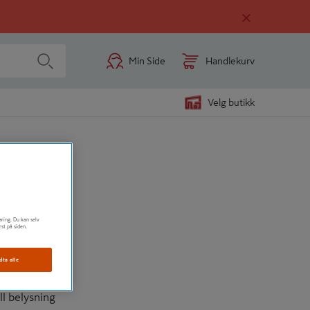
Min Side
Handlekurv
Velg butikk
LIT 3M
øring. Du kan selv
rst på siden.
dta alle
l belysning