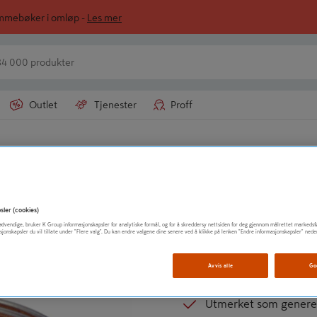
ommebøker i omløp -
Les mer
Outlet
Tjenester
Proff
Arbeidslampe
MARELD
LED-LYSLIST SUN
sler (cookies)
t nødvendige, bruker K Group informasjonskapsler for analytiske formål, og for å skreddersy nettsiden for deg gjennom målrettet markedsf
Kan seriekobles
sjonskapsler du vil tillate under "Flere valg". Du kan endre valgene dine senere ved å klikke på lenken "Endre informasjonskapsler" nede
IP 65
Avvis alle
Go
Gir et behagelig lys
Utmerket som generel