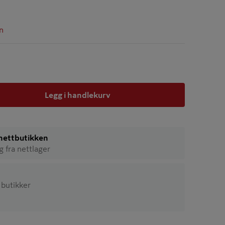
n
Legg i handlekurv
i nettbutikken
ig fra nettlager
4 butikker