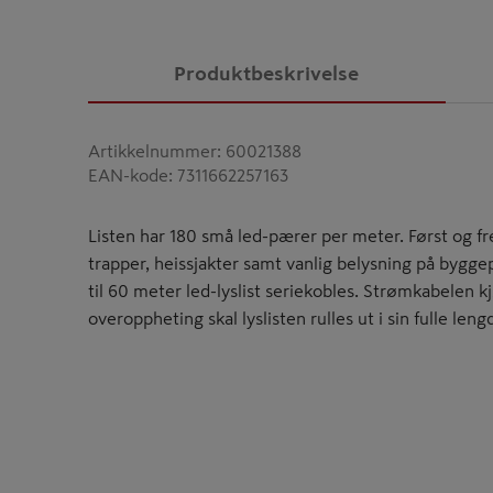
Produktbeskrivelse
Artikkelnummer
:
60021388
EAN-kode
:
7311662257163
Listen har 180 små led-pærer per meter. Først og f
trapper, heissjakter samt vanlig belysning på bygge
til 60 meter led-lyslist seriekobles. Strømkabelen k
overoppheting skal lyslisten rulles ut i sin fulle leng