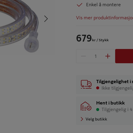
Enkel å montere
Neste
Vis mer produktinformasjo
679
kr
/ Stykk
1 produkter
Antall
Tilgjengelighet 
Ikke tilgjengel
Hent i butikk
Tilgjengelig i 
Velg butikk