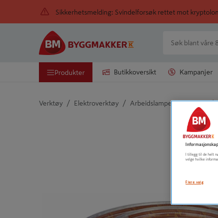
Sikkerhetsmelding: Svindelforsøk rettet mot kryptol
Butikkoversikt
Kampanjer
Produkter
/
/
/
Verktøy
Elektroverktøy
Arbeidslampe og tilbehør
Detaljert beskrivelse finnes i produktbeskrivelsen
Informasjonskap
I tillegg til de hel
velge hvilke informa
Flere valg