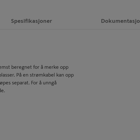
Spesifikasjoner
Dokumentasj
remst beregnet for å merke opp
plasser. På en strømkabel kan opp
jøpes separat. For å unngå
de.