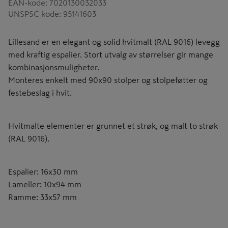
EAN-kode
:
7020130032033
UNSPSC kode
:
95141603
Lillesand er en elegant og solid hvitmalt (RAL 9016) levegg
med kraftig espalier. Stort utvalg av størrelser gir mange
kombinasjonsmuligheter.
Monteres enkelt med 90x90 stolper og stolpeføtter og
festebeslag i hvit.
Hvitmalte elementer er grunnet et strøk, og malt to strøk
(RAL 9016).
Espalier: 16x30 mm
Lameller: 10x94 mm
Ramme: 33x57 mm