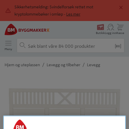
Sikkerhetsmelding: Svindelforsøk rettet mot
kryptolommebøker i omløp -
Les mer
Butikk
Logg inn
Kasse
Meny
/
/
Hjem og uteplassen
Levegg og tilbehør
Levegg
Detaljert beskrivelse finnes i produktbeskrivelsen
Tidligere
Neste