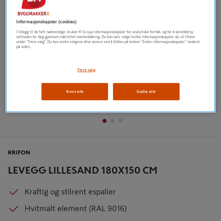
Informasjonskapsler (cookies)
I tillegg til de helt nødvendige, bruker K Group informasjonskapsler for analytiske formål, og for å skreddersy
nettsiden for deg gjennom målrettet markedsføring. Du kan selv velge hvilke informasjonskapsler du vil tillate
under "Flere valg". Du kan endre valgene dine senere ved å klikke på lenken "Endre informasjonskapsler" nederst
på siden.
Flere valg
Avvis alle
Godta alle
KRIFON
LEVEGG LILLESAND 180X150 CM
Kraftig og stilrent espalier
Hvitmalt element (RAL 9016)