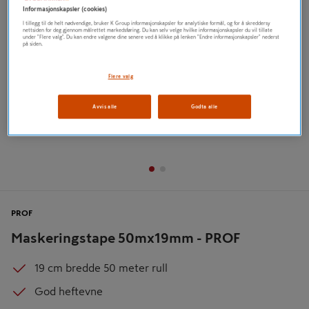
Informasjonskapsler (cookies)
I tillegg til de helt nødvendige, bruker K Group informasjonskapsler for analytiske formål, og for å skreddersy
nettsiden for deg gjennom målrettet markedsføring. Du kan selv velge hvilke informasjonskapsler du vil tillate
under "Flere valg". Du kan endre valgene dine senere ved å klikke på lenken "Endre informasjonskapsler" nederst
på siden.
Flere valg
Avvis alle
Godta alle
PROF
Maskeringstape 50mx19mm - PROF
19 cm bredde 50 meter rull
God heftevne