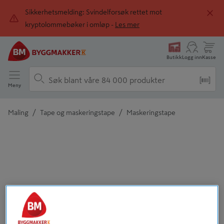
Sikkerhetsmelding: Svindelforsøk rettet mot
kryptolommebøker i omløp -
Les mer
Butikk
Logg inn
Kasse
Meny
/
/
Maling
Tape og maskeringstape
Maskeringstape
Detaljert beskrivelse finnes i produktbeskrivelsen
Tidligere
Neste