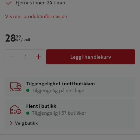
Fjernes innen 24 timer
Vis mer produktinformasjon
28
90
kr
/ Rull
Legg i handlekurv
1 produkter
Antall
Tilgjengelighet i nettbutikken
Tilgjengelig på nettlager
Hent i butikk
Tilgjengelig i 57 butikker
Velg butikk