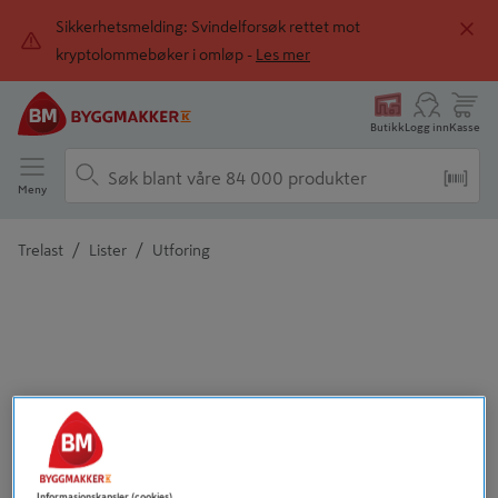
Sikkerhetsmelding: Svindelforsøk rettet mot
kryptolommebøker i omløp -
Les mer
Butikk
Logg inn
Kasse
Meny
/
/
Trelast
Lister
Utforing
Detaljert beskrivelse finnes i produktbeskrivelsen
Informasjonskapsler (cookies)