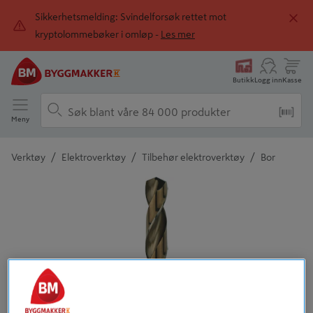
Sikkerhetsmelding: Svindelforsøk rettet mot
kryptolommebøker i omløp -
Les mer
Butikk
Logg inn
Kasse
Meny
/
/
/
Verktøy
Elektroverktøy
Tilbehør elektroverktøy
Bor
Detaljert beskrivelse finnes i produktbeskrivelsen