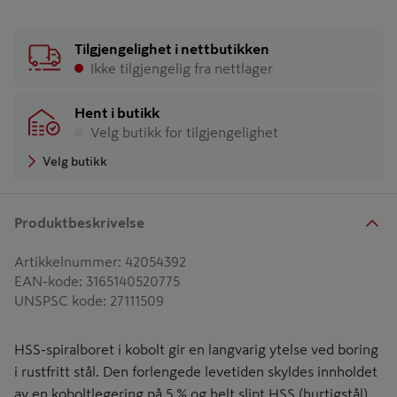
Tilgjengelighet i nettbutikken
Ikke tilgjengelig fra nettlager
Hent i butikk
Velg butikk for tilgjengelighet
Velg butikk
Produktbeskrivelse
Artikkelnummer
:
42054392
EAN-kode
:
3165140520775
UNSPSC kode
:
27111509
HSS-spiralboret i kobolt gir en langvarig ytelse ved boring
i rustfritt stål. Den forlengede levetiden skyldes innholdet
av en koboltlegering på 5 % og helt slipt HSS (hurtigstål)