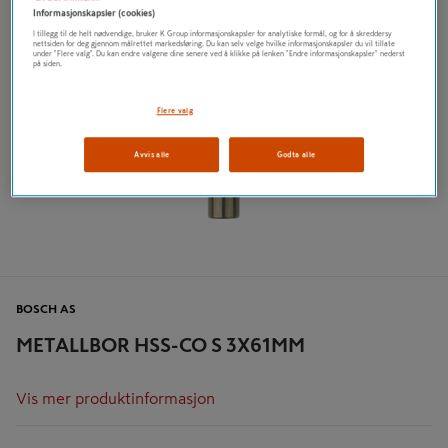
Informasjonskapsler (cookies)
I tillegg til de helt nødvendige, bruker K Group informasjonskapsler for analytiske formål, og for å skreddersy
nettsiden for deg gjennom målrettet markedsføring. Du kan selv velge hvilke informasjonskapsler du vil tillate
under "Flere valg". Du kan endre valgene dine senere ved å klikke på lenken "Endre informasjonskapsler" nederst
på siden.
Flere valg
Avvis alle
Godta alle
BOSCH AS
METALLBOR HSS-CO S 3X61MM
Vis mer produktinformasjon