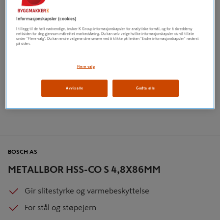
Informasjonskapsler (cookies)
I tillegg til de helt nødvendige, bruker K Group informasjonskapsler for analytiske formål, og for å skreddersy
nettsiden for deg gjennom målrettet markedsføring. Du kan selv velge hvilke informasjonskapsler du vil tillate
under "Flere valg". Du kan endre valgene dine senere ved å klikke på lenken "Endre informasjonskapsler" nederst
på siden.
Flere valg
Avvis alle
Godta alle
BOSCH AS
METALLBOR HSS-CO S 4,8X86MM
Gir slitestyrke og varmebeskyttelse
For stål og støpejern