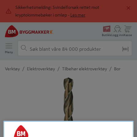
Sikkerhetsmelding: Svindelforsøk rettet mot
kryptolommebøker i omløp -
Les mer
Butikk
Logg inn
Kasse
Meny
/
/
/
Verktøy
Elektroverktøy
Tilbehør elektroverktøy
Bor
Detaljert beskrivelse finnes i produktbeskrivelsen