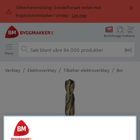
Sikkerhetsmelding: Svindelforsøk rettet mot
kryptolommebøker i omløp -
Les mer
Butikk
Logg inn
Kasse
Meny
/
/
/
Verktøy
Elektroverktøy
Tilbehør elektroverktøy
Bor
Detaljert beskrivelse finnes i produktbeskrivelsen