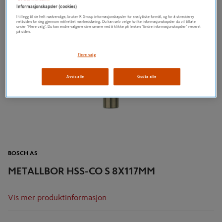
Informasjonskapsler (cookies)
I tillegg til de helt nødvendige, bruker K Group informasjonskapsler for analytiske formål, og for å skreddersy
nettsiden for deg gjennom målrettet markedsføring. Du kan selv velge hvilke informasjonskapsler du vil tillate
under "Flere valg". Du kan endre valgene dine senere ved å klikke på lenken "Endre informasjonskapsler" nederst
på siden.
Flere valg
Avvis alle
Godta alle
BOSCH AS
METALLBOR HSS-CO S 8X117MM
Vis mer produktinformasjon