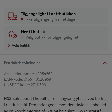
Tilgjengelighet i nettbutikken
Ikke tilgjengelig fra nettlager
Hent i butikk
Velg butikk for tilgjengelighet
Velg butikk
Produktbeskrivelse
Artikkelnummer
:
42054562
EAN-kode
:
3165140520959
UNSPSC kode
:
27111509
HSS-spiralboret i kobolt gir en langvarig ytelse ved boring
i rustfritt stål. Den forlengede levetiden skyldes innholdet
av en koboltlegering på 5 % og helt slipt HSS (hurtigstål)