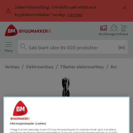
Sikkerhetsmelding: Svindelforsøk rettet mot
kryptolommebøker i omløp -
Les mer
Butikk
Logg inn
Kasse
Meny
/
/
/
Verktøy
Elektroverktøy
Tilbehør elektroverktøy
Bor
Detaljert beskrivelse finnes i produktbeskrivelsen
Informasjonskapsler (cookies)
I tillegg til de helt nødvendige, bruker K Group informasjonskapsler for analytiske formål, og for å skreddersy
nettsiden for deg gjennom målrettet markedsføring. Du kan selv velge hvilke informasjonskapsler du vil tillate