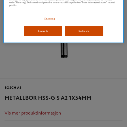
under "Flere valg". Du kan endre valgene dine senere ved å klikke på lenken "Endre informasjonskapsler" nederst
på siden.
Flere valg
Avvis alle
Godta alle
BOSCH AS
METALLBOR HSS-G S A2 1X34MM
Vis mer produktinformasjon