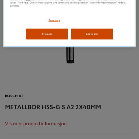
under "Flere valg". Du kan endre valgene dine senere ved å klikke på lenken "Endre informasjonskapsler" nederst
på siden.
Flere valg
Avvis alle
Godta alle
BOSCH AS
METALLBOR HSS-G S A2 2X40MM
Vis mer produktinformasjon