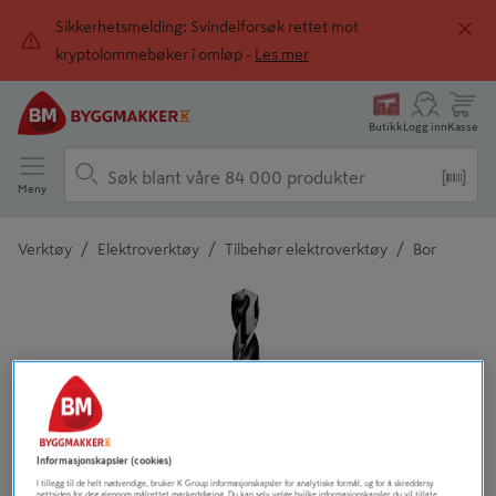
Sikkerhetsmelding: Svindelforsøk rettet mot
kryptolommebøker i omløp -
Les mer
Butikk
Logg inn
Kasse
Meny
/
/
/
Verktøy
Elektroverktøy
Tilbehør elektroverktøy
Bor
Detaljert beskrivelse finnes i produktbeskrivelsen
Informasjonskapsler (cookies)
I tillegg til de helt nødvendige, bruker K Group informasjonskapsler for analytiske formål, og for å skreddersy
nettsiden for deg gjennom målrettet markedsføring. Du kan selv velge hvilke informasjonskapsler du vil tillate