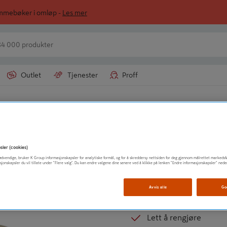
ommebøker i omløp -
Les mer
Outlet
Tjenester
Proff
ak
HABO
MØBELHÅNDTAK 
sler (cookies)
t nødvendige, bruker K Group informasjonskapsler for analytiske formål, og for å skreddersy nettsiden for deg gjennom målrettet markedsf
sjonskapsler du vil tillate under "Flere valg". Du kan endre valgene dine senere ved å klikke på lenken "Endre informasjonskapsler" nede
Tradisjonell design
Leveres komplett inkl
Avvis alle
Go
Mykt buet håndtak
Lett å rengjøre