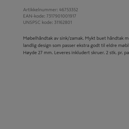
Artikkelnummer
:
46753352
EAN-kode
:
7317901001917
UNSPSC kode
:
31162801
Møbelhåndtak av sink/zamak. Mykt buet håndtak med
landlig design som passer ekstra godt til eldre m
Høyde 27 mm. Leveres inkludert skruer. 2 stk. pr. p