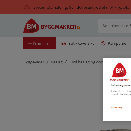
Sikkerhetsmelding: Svindelforsøk rettet mot kryptol
Butikkoversikt
Kampanjer
Produkter
/
/
/
Byggevarer
Beslag
Små beslag og oppheng
Håndt
Detaljert beskrivelse finnes i produktbeskrivelsen
Informasjonskap
I tillegg til de hel
velge hvilke informa
Flere valg