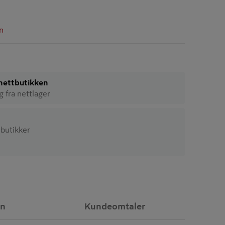
n
i nettbutikken
ig fra nettlager
2 butikker
on
Kundeomtaler