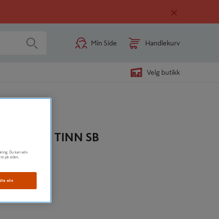
Min Side
Handlekurv
Velg butikk
SARA 96 TINN SB
øring. Du kan selv
rst på siden.
udert skruer
dta alle