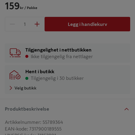
159
kr
/ Pakke
Legg i handlekurv
1 produkter
Antall
Tilgjengelighet i nettbutikken
Ikke tilgjengelig fra nettlager
Hent i butikk
Tilgjengelig i 30 butikker
Velg butikk
Produktbeskrivelse
Artikkelnummer
:
55789364
EAN-kode
:
7317900189555