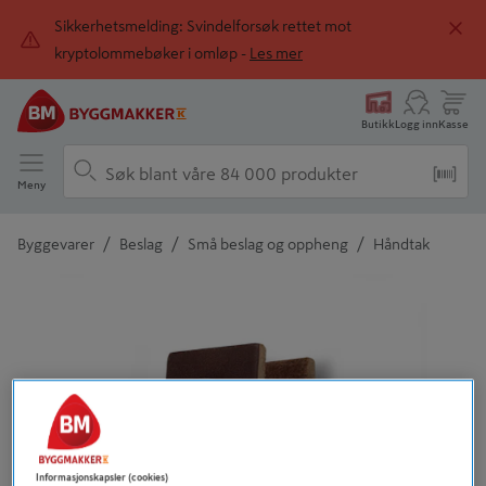
Sikkerhetsmelding: Svindelforsøk rettet mot
kryptolommebøker i omløp -
Les mer
Butikk
Logg inn
Kasse
Meny
/
/
/
Byggevarer
Beslag
Små beslag og oppheng
Håndtak
Detaljert beskrivelse finnes i produktbeskrivelsen
Informasjonskapsler (cookies)