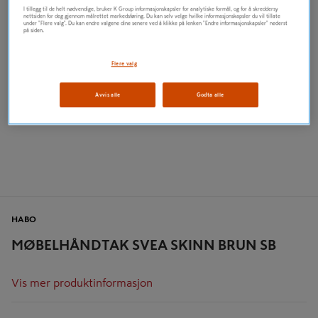
I tillegg til de helt nødvendige, bruker K Group informasjonskapsler for analytiske formål, og for å skreddersy
nettsiden for deg gjennom målrettet markedsføring. Du kan selv velge hvilke informasjonskapsler du vil tillate
under "Flere valg". Du kan endre valgene dine senere ved å klikke på lenken "Endre informasjonskapsler" nederst
på siden.
Flere valg
Avvis alle
Godta alle
HABO
MØBELHÅNDTAK SVEA SKINN BRUN SB
Vis mer produktinformasjon