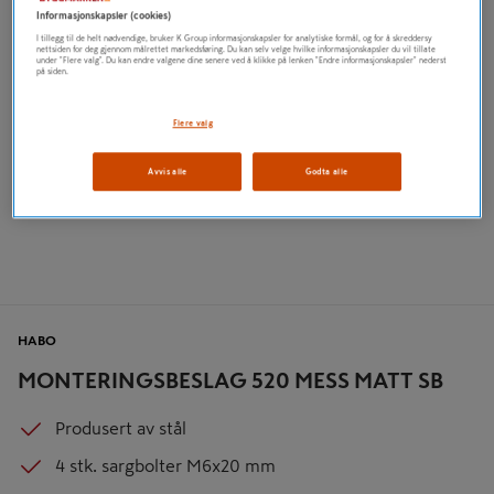
Informasjonskapsler (cookies)
I tillegg til de helt nødvendige, bruker K Group informasjonskapsler for analytiske formål, og for å skreddersy
nettsiden for deg gjennom målrettet markedsføring. Du kan selv velge hvilke informasjonskapsler du vil tillate
under "Flere valg". Du kan endre valgene dine senere ved å klikke på lenken "Endre informasjonskapsler" nederst
på siden.
Flere valg
Avvis alle
Godta alle
HABO
MONTERINGSBESLAG 520 MESS MATT SB
Produsert av stål
4 stk. sargbolter M6x20 mm