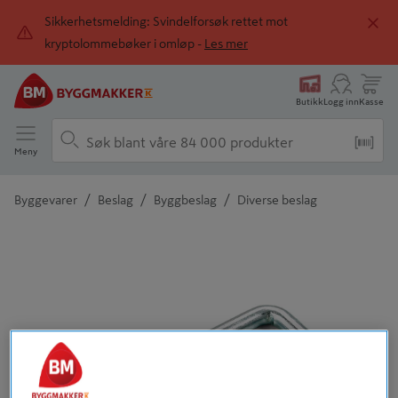
Sikkerhetsmelding: Svindelforsøk rettet mot
kryptolommebøker i omløp -
Les mer
Butikk
Logg inn
Kasse
Meny
/
/
/
Byggevarer
Beslag
Byggbeslag
Diverse beslag
Detaljert beskrivelse finnes i produktbeskrivelsen