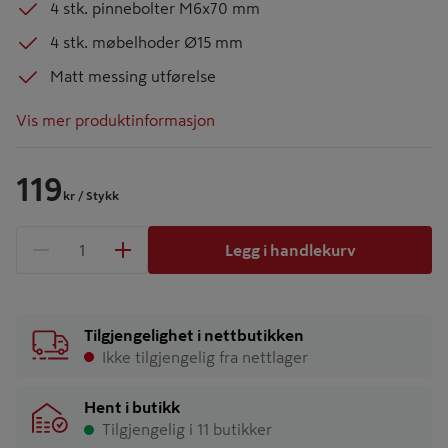
4 stk. pinnebolter M6x70 mm
4 stk. møbelhoder Ø15 mm
Matt messing utførelse
Vis mer produktinformasjon
119
kr
/ Stykk
Legg i handlekurv
1 produkter
Antall
Tilgjengelighet i nettbutikken
Ikke tilgjengelig fra nettlager
Hent i butikk
Tilgjengelig i 11 butikker