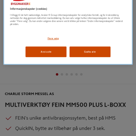
Informasjonskapsler (cookies)
I tillegg til de helt nødvendige, bruker K Group informasjonskapsler for analytiske formål, og for å skreddersy
nettsiden for deg gjennom målrettet markedsføring. Du kan selv velge hvilke informasjonskapsler du vil tillate
under "Flere valg". Du kan endre valgene dine senere ved å klikke på lenken "Endre informasjonskapsler" nederst
på siden.
Flere valg
Avvis alle
Godta alle
CHARLIE STORM MESSEL AS
MULTIVERKTØY FEIN MM500 PLUS L-BOXX
FEIN's unike antivibrasjonssytem, best på HMS
QuickIN, bytte av tilbehør på under 3 sek.