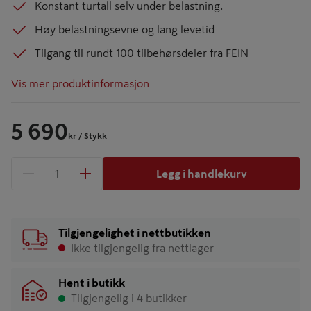
Konstant turtall selv under belastning.
Høy belastningsevne og lang levetid
Tilgang til rundt 100 tilbehørsdeler fra FEIN
Vis mer produktinformasjon
5 690
kr
/ Stykk
Legg i handlekurv
1 produkter
Antall
Tilgjengelighet i nettbutikken
Ikke tilgjengelig fra nettlager
Hent i butikk
Tilgjengelig i 4 butikker