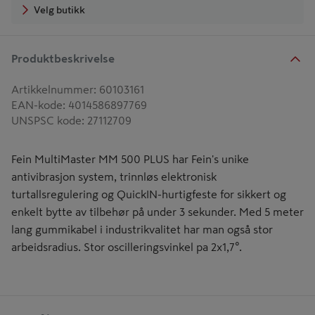
Velg butikk
Produktbeskrivelse
Artikkelnummer
:
60103161
EAN-kode
:
4014586897769
UNSPSC kode
:
27112709
Fein MultiMaster MM 500 PLUS har Fein's unike
antivibrasjon system, trinnløs elektronisk
turtallsregulering og QuickIN-hurtigfeste for sikkert og
enkelt bytte av tilbehør på under 3 sekunder. Med 5 meter
lang gummikabel i industrikvalitet har man også stor
arbeidsradius. Stor oscilleringsvinkel pa 2x1,7°.