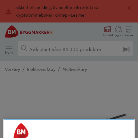
Sikkerhetsmelding: Svindelforsøk rettet mot
kryptolommebøker i omløp -
Les mer
Butikk
Logg inn
Kasse
Meny
/
/
Verktøy
Elektroverktøy
Multiverktøy
Detaljert beskrivelse finnes i produktbeskrivelsen
Tidligere
Neste