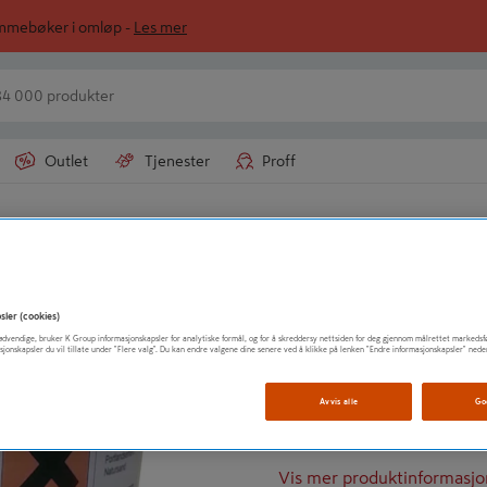
ommebøker i omløp -
Les mer
Outlet
Tjenester
Proff
WEBER
MURMØRTEL M5 
sler (cookies)
t nødvendige, bruker K Group informasjonskapsler for analytiske formål, og for å skreddersy nettsiden for deg gjennom målrettet markedsf
sjonskapsler du vil tillate under "Flere valg". Du kan endre valgene dine senere ved å klikke på lenken "Endre informasjonskapsler" nede
Gjennomfarget murm
Muring av tegl og Lec
Avvis alle
Go
Klasse M5, moderat/h
Vis mer produktinformasjo