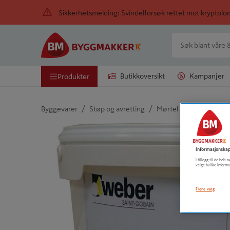
Sikkerhetsmelding: Svindelforsøk rettet mot kryptol
Butikkoversikt
Kampanjer
Produkter
/
/
Byggevarer
Støp og avretting
Mørtel
Detaljert beskrivelse finnes i produktbeskrivelsen
Informasjonskap
I tillegg til de hel
velge hvilke informa
Flere valg