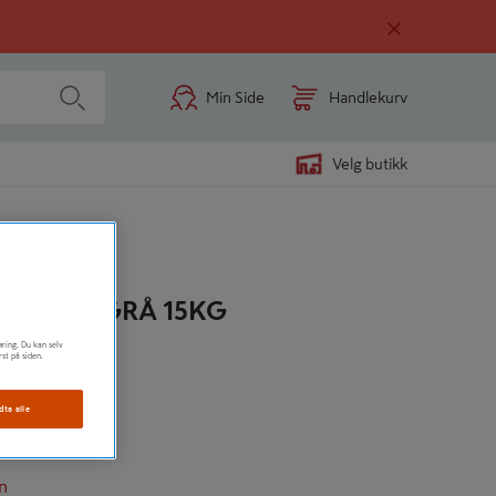
Min Side
Handlekurv
Velg butikk
FM2801 GRÅ 15KG
øring. Du kan selv
rst på siden.
ørtel
a
dta alle
øy fasthet
n