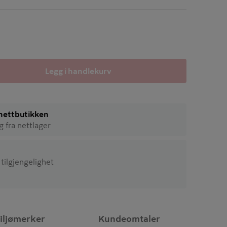
Legg i handlekurv
i nettbutikken
ig fra nettlager
 tilgjengelighet
iljømerker
Kundeomtaler