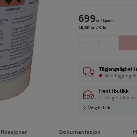
699
kr
/ Spann
46,60 kr / Kilo
1 produkter
Antall
Tilgjengelighet 
Ikke tilgjengel
Hent i butikk
Velg butikk for
Velg butikk
ifikasjoner
Dokumentasjon
M