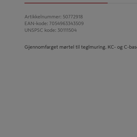
Artikkelnummer
:
50772918
EAN-kode
:
7054963343509
UNSPSC kode
:
30111504
Gjennomfarget mørtel til teglmuring. KC- og C-base