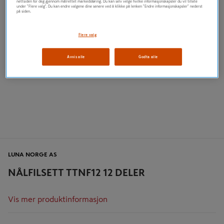
nettsiden for deg gjennom målrettet markedsføring. Du kan selv velge hvilke informasjonskapsler du vil tillate
under "Flere valg". Du kan endre valgene dine senere ved å klikke på lenken "Endre informasjonskapsler" nederst
på siden.
Flere valg
Avvis alle
Godta alle
LUNA NORGE AS
NÅLFILSETT TTNF12 12 DELER
Vis mer produktinformasjon