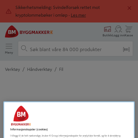
Sikkerhetsmelding: Svindelforsøk rettet mot
kryptolommebøker i omløp -
Les mer
Butikk
Logg inn
Kasse
Meny
/
/
Verktøy
Håndverktøy
Fil
Detaljert beskrivelse finnes i produktbeskrivelsen
Informasjonskapsler (cookies)
I tillegg til de helt nødvendige, bruker K Group informasjonskapsler for analytiske formål, og for å skreddersy