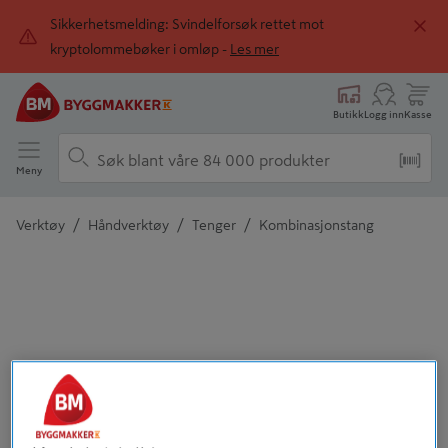
Sikkerhetsmelding: Svindelforsøk rettet mot
kryptolommebøker i omløp -
Les mer
Butikk
Logg inn
Kasse
Meny
/
/
/
Verktøy
Håndverktøy
Tenger
Kombinasjonstang
Detaljert beskrivelse finnes i produktbeskrivelsen