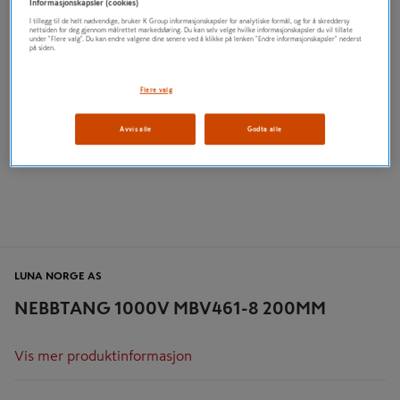
Informasjonskapsler (cookies)
I tillegg til de helt nødvendige, bruker K Group informasjonskapsler for analytiske formål, og for å skreddersy
nettsiden for deg gjennom målrettet markedsføring. Du kan selv velge hvilke informasjonskapsler du vil tillate
under "Flere valg". Du kan endre valgene dine senere ved å klikke på lenken "Endre informasjonskapsler" nederst
på siden.
Flere valg
Avvis alle
Godta alle
LUNA NORGE AS
NEBBTANG 1000V MBV461-8 200MM
Vis mer produktinformasjon