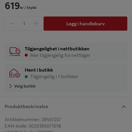
619
kr
/ Stykk
Legg i handlekurv
1 produkter
Antall
Tilgjengelighet i nettbutikken
Ikke tilgjengelig fra nettlager
Hent i butikk
Tilgjengelig i 1 butikker
Velg butikk
Produktbeskrivelse
Artikkelnummer
:
28457257
EAN-kode
:
5020385071018