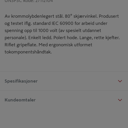
UNSPSC kode
:
27112104
Av krommolybdenlegert stål. 80° skjærvinkel. Produsert
og testet iflg. standard IEC 60900 for arbeid under
spenning opp til 1000 volt (av spesielt utdannet
personale). Enkelt ledd. Polert hode. Lange, rette kjefter.
Riflet gripeflate. Med ergonomisk utformet
tokomponentshåndtak.
Spesifikasjoner
Kundeomtaler