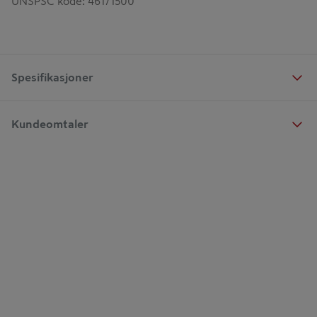
UNSPSC kode
:
46171500
Spesifikasjoner
Kundeomtaler