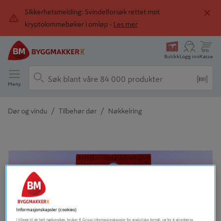
Sikkerhetsmelding: Svindelforsøk rettet mot
kryptolommebøker i omløp -
Les mer
Butikk
Logg inn
Kasse
Meny
/
/
Dør og vindu
Tilbehør dør
Nøkkelring
Detaljert beskrivelse finnes i produktbeskrivelsen
Informasjonskapsler (cookies)
I tillegg til de helt nødvendige, bruker K Group informasjonskapsler for analytiske formål, og for å skreddersy