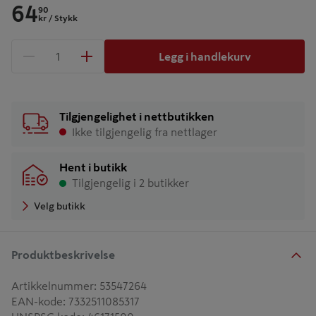
64
90
kr
/ Stykk
Legg i handlekurv
1 produkter
Antall
Tilgjengelighet i nettbutikken
Ikke tilgjengelig fra nettlager
Hent i butikk
Tilgjengelig i 2 butikker
Velg butikk
Produktbeskrivelse
Artikkelnummer
:
53547264
EAN-kode
:
7332511085317