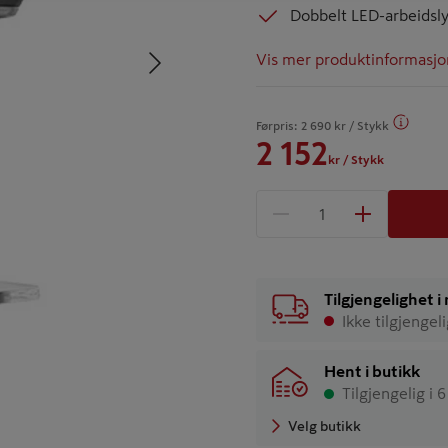
Dobbelt LED-arbeidsl
Neste
Vis mer produktinformasjo
Førpris:
2 690
kr
/ Stykk
2 152
kr
/ Stykk
1 produkter
Antall
Tilgjengelighet 
Ikke tilgjengel
Hent i butikk
Tilgjengelig i 
Velg butikk