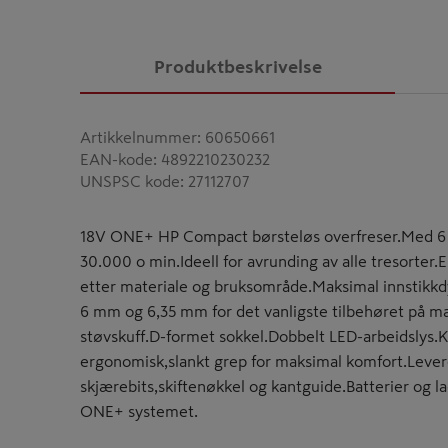
Produktbeskrivelse
Artikkelnummer
:
60650661
EAN-kode
:
4892210230232
UNSPSC kode
:
27112707
18V ONE+ HP Compact børsteløs overfreser.Med 6 ha
30.000 o min.Ideell for avrunding av alle tresorter.
etter materiale og bruksområde.Maksimal innstikk
6 mm og 6,35 mm for det vanligste tilbehøret på m
støvskuff.D-formet sokkel.Dobbelt LED-arbeidslys.
ergonomisk,slankt grep for maksimal komfort.Leve
skjærebits,skiftenøkkel og kantguide.Batterier og l
ONE+ systemet.