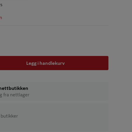
ys
n
Legg i handlekurv
i nettbutikken
ig fra nettlager
6 butikker