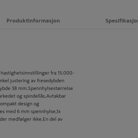
Produktinformasjon
Spesifikasjo
stighetsinnstillinger fra 15.000-
Enkel justering av fresedybden
dybde 38 mm.Spennhylsestørrelse
arkedet og spindellås.Avtakbar
Kompakt design og
res med 6 mm spennhylse,1x
ader medfølger ikke.En del av