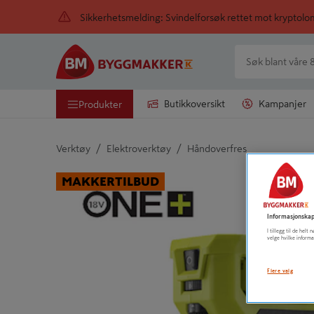
Sikkerhetsmelding: Svindelforsøk rettet mot kryptol
Butikkoversikt
Kampanjer
Produkter
/
/
Verktøy
Elektroverktøy
Håndoverfres
Detaljert beskrivelse finnes i produktbeskrivelsen
MAKKERTILBUD
Informasjonskap
I tillegg til de hel
velge hvilke informa
Flere valg