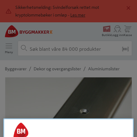
Sikkerhetsmelding: Svindelforsøk rettet mot
kryptolommebøker i omløp -
Les mer
Butikk
Logg inn
Kasse
Meny
/
/
Byggevarer
Dekor og overgangslister
Aluminiumslister
Detaljert beskrivelse finnes i produktbeskrivelsen