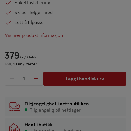
Enkel Installering
Skruer følger med
Lett å tilpasse
Vis mer produktinformasjon
379
kr
/ Stykk
189,50 kr / Meter
Legg i handlekurv
1 produkter
Antall
Tilgjengelighet i nettbutikken
Tilgjengelig på nettlager
Hent i butikk