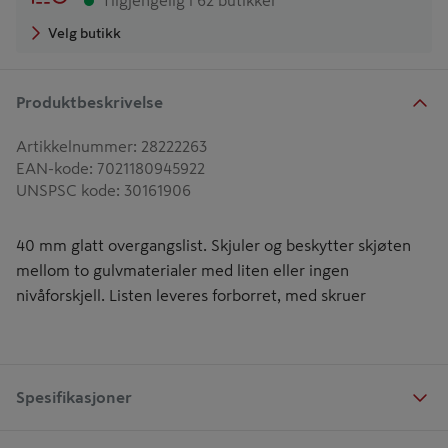
Tilgjengelig i 62 butikker
Velg butikk
Produktbeskrivelse
Artikkelnummer
:
28222263
EAN-kode
:
7021180945922
UNSPSC kode
:
30161906
40 mm glatt overgangslist. Skjuler og beskytter skjøten
mellom to gulvmaterialer med liten eller ingen
nivåforskjell. Listen leveres forborret, med skruer
Spesifikasjoner