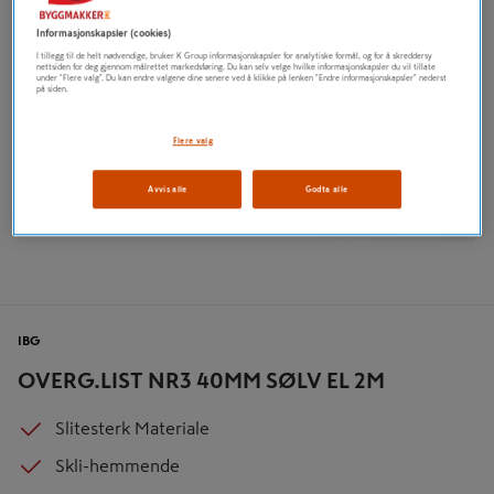
Informasjonskapsler (cookies)
I tillegg til de helt nødvendige, bruker K Group informasjonskapsler for analytiske formål, og for å skreddersy
nettsiden for deg gjennom målrettet markedsføring. Du kan selv velge hvilke informasjonskapsler du vil tillate
under "Flere valg". Du kan endre valgene dine senere ved å klikke på lenken "Endre informasjonskapsler" nederst
på siden.
Flere valg
Avvis alle
Godta alle
IBG
OVERG.LIST NR3 40MM SØLV EL 2M
Slitesterk Materiale
Skli-hemmende