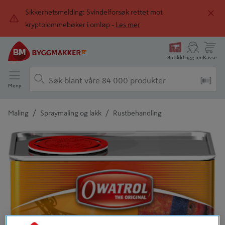
Sikkerhetsmelding: Svindelforsøk rettet mot
kryptolommebøker i omløp -
Les mer
Butikk
Logg inn
Kasse
Meny
/
/
Maling
Spraymaling og lakk
Rustbehandling
Detaljert beskrivelse finnes i produktbeskrivelsen
Tidligere
Neste