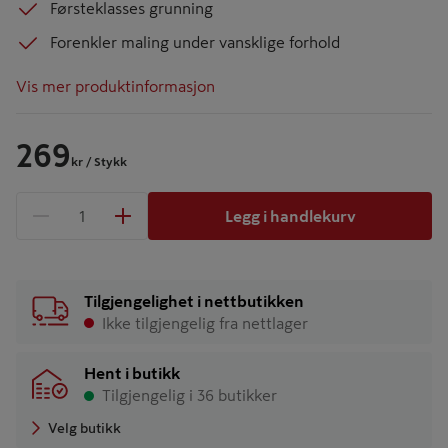
Førsteklasses grunning
Forenkler maling under vansklige forhold
Vis mer produktinformasjon
269
kr
/ Stykk
Legg i handlekurv
1 produkter
Antall
Tilgjengelighet i nettbutikken
Ikke tilgjengelig fra nettlager
Hent i butikk
Tilgjengelig i 36 butikker
Velg butikk