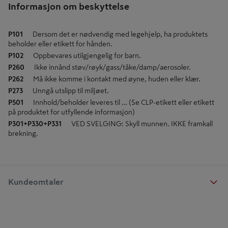
Informasjon om beskyttelse
P101
Dersom det er nødvendig med legehjelp, ha produktets
beholder eller etikett for hånden.
P102
Oppbevares utilgjengelig for barn.
P260
Ikke innånd støv/røyk/gass/tåke/damp/aerosoler.
P262
Må ikke komme i kontakt med øyne, huden eller klær.
P273
Unngå utslipp til miljøet.
P501
Innhold/beholder leveres til … (Se CLP-etikett eller etikett
på produktet for utfyllende informasjon)
P301+P330+P331
VED SVELGING: Skyll munnen. IKKE framkall
brekning.
Kundeomtaler