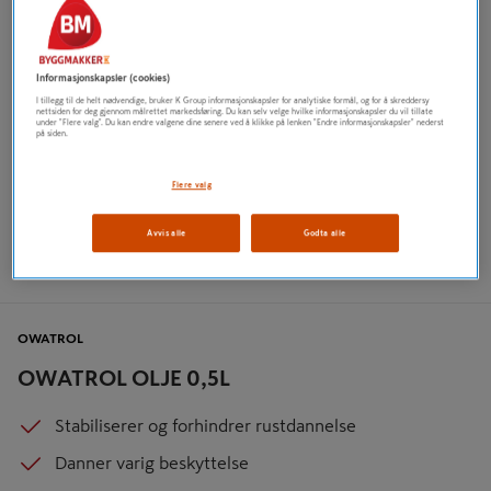
Informasjonskapsler (cookies)
I tillegg til de helt nødvendige, bruker K Group informasjonskapsler for analytiske formål, og for å skreddersy
nettsiden for deg gjennom målrettet markedsføring. Du kan selv velge hvilke informasjonskapsler du vil tillate
under "Flere valg". Du kan endre valgene dine senere ved å klikke på lenken "Endre informasjonskapsler" nederst
på siden.
Flere valg
Avvis alle
Godta alle
OWATROL
OWATROL OLJE 0,5L
Stabiliserer og forhindrer rustdannelse
Danner varig beskyttelse